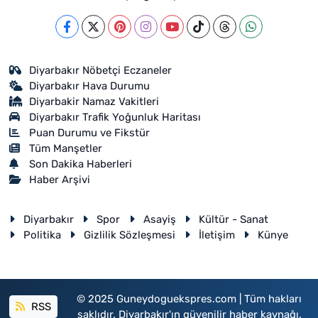
Diyarbakır Nöbetçi Eczaneler
Diyarbakır Hava Durumu
Diyarbakir Namaz Vakitleri
Diyarbakır Trafik Yoğunluk Haritası
Puan Durumu ve Fikstür
Tüm Manşetler
Son Dakika Haberleri
Haber Arşivi
Diyarbakır
Spor
Asayiş
Kültür - Sanat
Politika
Gizlilik Sözleşmesi
İletişim
Künye
© 2025 Guneydoguekspres.com | Tüm hakları
RSS
saklıdır. Diyarbakır'ın güvenilir haber kaynağı.