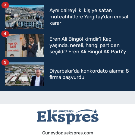
3
Aynı daireyi iki kişiye satan
müteahhitlere Yargıtay'dan emsal
karar
4
Eren Ali Bingöl kimdir? Kaç
yaşında, nereli, hangi partiden
seçildi? Eren Ali Bingöl AK Parti'ye
mi geçecek?
5
Diyarbakır'da konkordato alarmı: 8
firma başvurdu
Guneydoguekspres.com