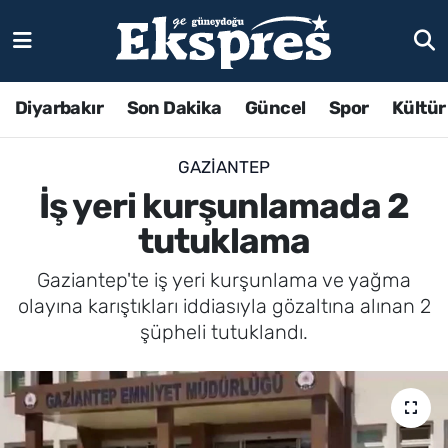
Diyarbakır
Son Dakika
Güncel
Spor
Kültür
GAZIANTEP
İş yeri kurşunlamada 2
tutuklama
Gaziantep'te iş yeri kurşunlama ve yağma
olayına karıştıkları iddiasıyla gözaltına alınan 2
şüpheli tutuklandı.