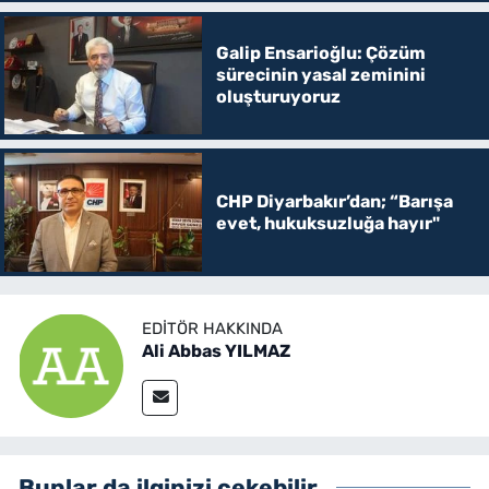
Galip Ensarioğlu: Çözüm
sürecinin yasal zeminini
oluşturuyoruz
CHP Diyarbakır’dan; “Barışa
evet, hukuksuzluğa hayır"
EDITÖR HAKKINDA
Ali Abbas YILMAZ
Bunlar da ilginizi çekebilir