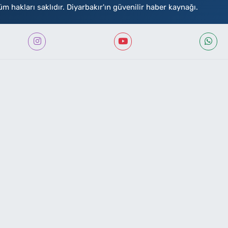
akları saklıdır. Diyarbakır'ın güvenilir haber kaynağı.