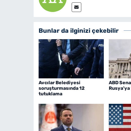
Bunlar da ilginizi çekebilir
Avcılar Belediyesi
ABD Sena
soruşturmasında 12
Rusya’ya 
tutuklama