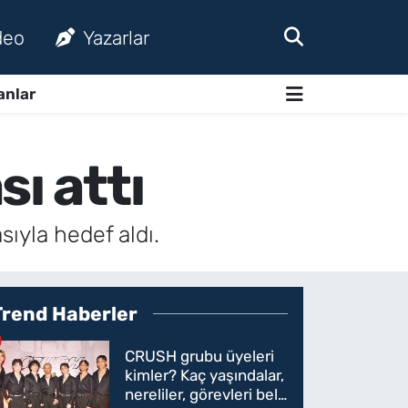
deo
Yazarlar
anlar
ı attı
sıyla hedef aldı.
Trend Haberler
CRUSH grubu üyeleri
kimler? Kaç yaşındalar,
nereliler, görevleri belli