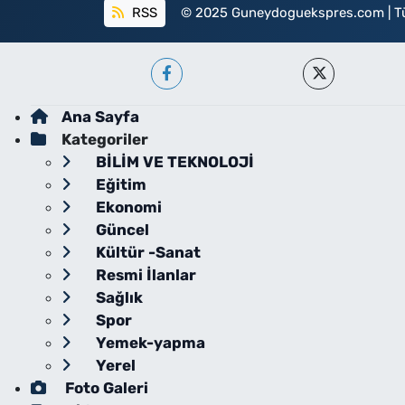
RSS
© 2025 Guneydoguekspres.com | Tüm h
Ana Sayfa
Kategoriler
BİLİM VE TEKNOLOJİ
Eğitim
Ekonomi
Güncel
Kültür -Sanat
Resmi İlanlar
Sağlık
Spor
Yemek-yapma
Yerel
Foto Galeri