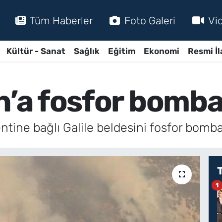
Tüm Haberler
Foto Galeri
Vi
Kültür - Sanat
Sağlık
Eğitim
Ekonomi
Resmi İl
n’a fosfor bombas
ntine bağlı Galile beldesini fosfor bomba
1