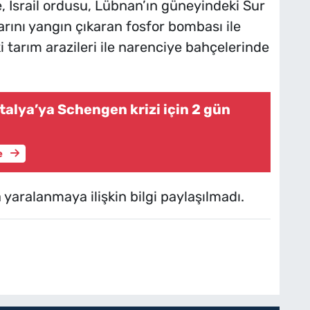
, İsrail ordusu, Lübnan’ın güneyindeki Sur
arını yangın çıkaran fosfor bombası ile
i tarım arazileri ile narenciye bahçelerinde
talya’ya Schengen krizi için 2 gün
e
a yaralanmaya ilişkin bilgi paylaşılmadı.