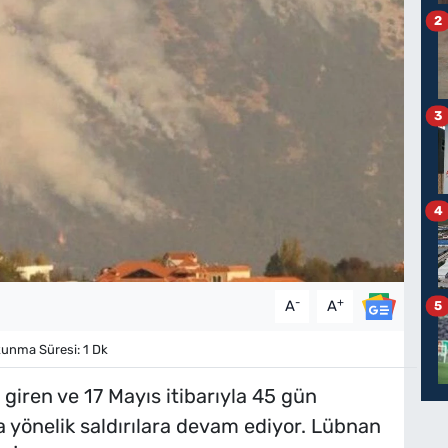
2
3
4
-
+
A
A
5
unma Süresi: 1 Dk
 giren ve 17 Mayıs itibarıyla 45 gün
 yönelik saldırılara devam ediyor. Lübnan