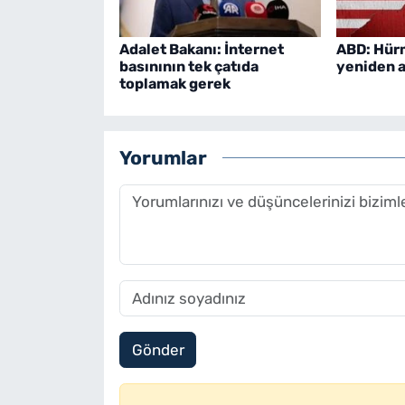
Adalet Bakanı: İnternet
ABD: Hür
basınının tek çatıda
yeniden aç
toplamak gerek
Yorumlar
Gönder