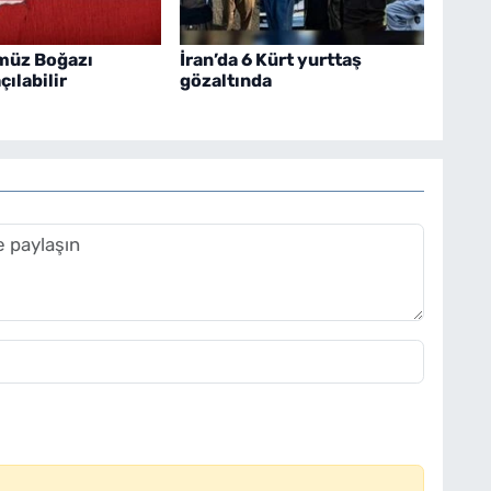
müz Boğazı
İran’da 6 Kürt yurttaş
ılabilir
gözaltında