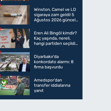
oldu mu?
Winston, Camel ve LD
sigaraya zam geldi! 5
Ağustos 2026 güncel
sigara fiyatları belli
oldu
Eren Ali Bingöl kimdir?
Kaç yaşında, nereli,
hangi partiden seçildi?
Eren Ali Bingöl AK
Parti'ye mi geçecek?
Diyarbakır'da
konkordato alarmı: 8
firma başvurdu
Amedspor’dan
transfer iddialarına
yanıt