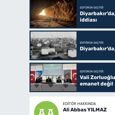
EDITÖRÜN SEÇTIĞI
Diyarbakır’da,
iddiası
EDITÖRÜN SEÇTIĞI
Diyarbakır’da
EDITÖRÜN SEÇTIĞI
Vali Zorluoğlu
emanet değil
EDITÖR HAKKINDA
Ali Abbas YILMAZ