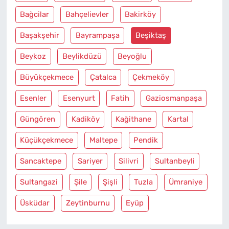
Bağcilar
Bahçelievler
Bakirköy
Başakşehir
Bayrampaşa
Beşiktaş
Beykoz
Beylikdüzü
Beyoğlu
Büyükçekmece
Çatalca
Çekmeköy
Esenler
Esenyurt
Fatih
Gaziosmanpaşa
Güngören
Kadiköy
Kağithane
Kartal
Küçükçekmece
Maltepe
Pendik
Sancaktepe
Sariyer
Silivri
Sultanbeyli
Sultangazi
Şile
Şişli
Tuzla
Ümraniye
Üsküdar
Zeytinburnu
Eyüp