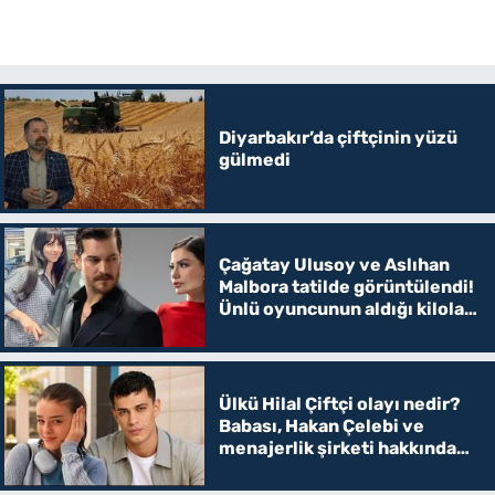
Diyarbakır’da çiftçinin yüzü
gülmedi
Çağatay Ulusoy ve Aslıhan
Malbora tatilde görüntülendi!
Ünlü oyuncunun aldığı kilolar
şaşırttı
Ülkü Hilal Çiftçi olayı nedir?
Babası, Hakan Çelebi ve
menajerlik şirketi hakkında
suç duyurusunda bulundu