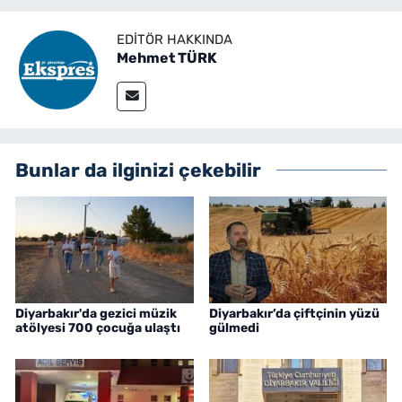
EDITÖR HAKKINDA
Mehmet TÜRK
Bunlar da ilginizi çekebilir
Diyarbakır'da gezici müzik
Diyarbakır’da çiftçinin yüzü
atölyesi 700 çocuğa ulaştı
gülmedi