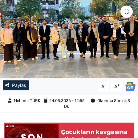
Paylaş
-
+
A
A
Mehmet TÜRK
24.05.2026 - 12:55
Okunma Süresi: 3
Dk
Çocukların kavgasına