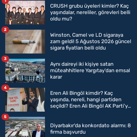
1
CRUSH grubu üyeleri kimler? Kaç
yaşındalar, nereliler, görevleri belli
oldu mu?
2
Winston, Camel ve LD sigaraya
zam geldi! 5 Ağustos 2026 güncel
sigara fiyatları belli oldu
3
Aynı daireyi iki kişiye satan
müteahhitlere Yargıtay'dan emsal
karar
4
Eren Ali Bingöl kimdir? Kaç
yaşında, nereli, hangi partiden
seçildi? Eren Ali Bingöl AK Parti'ye
mi geçecek?
5
Diyarbakır'da konkordato alarmı: 8
firma başvurdu