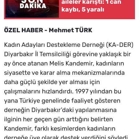
aileler karıştı: 1 can
kaybı, 5 yaralı
ÖZEL HABER - Mehmet TÜRK
Kadın Adayları Destekleme Derneği (KA-DER)
Diyarbakır İl Temsilciliği görevine yaklaşık bir
ay önce atanan Melis Kandemir, kadınların
siyasette ve karar alma mekanizmalarında
daha güçlü şekilde yer alması için
çalışmalarını hızlandırdı. 1997 yılından bu
yana Türkiye genelinde faaliyet gösteren
derneğin Diyarbakır’daki yapılanmasına
ilginin her geçen gün arttığını belirten
Kandemir, farklı kesimlerden kadınların
derneğe üye olarak destek verdiğini söyledi.