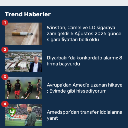
Trend Haberler
1
Winston, Camel ve LD sigaraya
zam geldi! 5 Ağustos 2026 güncel
sigara fiyatları belli oldu
2
Diyarbakır'da konkordato alarmı: 8
firma başvurdu
3
Avrupa'dan Amed'e uzanan hikaye
; Evimde gibi hissediyorum
4
Amedspor’dan transfer iddialarına
yanıt