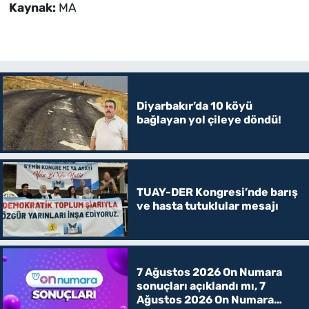
Kaynak:
MA
Diyarbakır’da 10 köyü
bağlayan yol çileye döndü!
TUAY-DER Kongresi’nde barış
ve hasta tutuklular mesajı
7 Ağustos 2026 On Numara
sonuçları açıklandı mı, 7
Ağustos 2026 On Numara