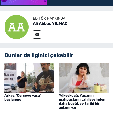
kazanan rakamlar
EDITÖR HAKKINDA
Ali Abbas YILMAZ
Bunlar da ilginizi çekebilir
Arkaş: 'Çerçeve yasa'
Yüksekdağ: Yasanın,
başlangıç
mahpusların tahliyesinden
daha büyük ve tarihi bir
anlamı var