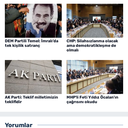
DEM Partili Temel: İmralı’da
CHP: Silahsızlanma olacak
tek kişilik satranç
ama demokratikleşme de
olmalı
AK Parti: Teklif milletimizin
MHP'li Feti Yıldız Öcalan'ın
teklifidir
çağrısını okudu
Yorumlar