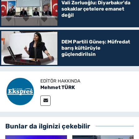
Vali Zorluoğlu: Diyarbakır'da
sokaklar çetelere emanet
değil
DEM Partili Güneş: Müfredat
barış kültürüyle
güçlendirilsin
EDITÖR HAKKINDA
Mehmet TÜRK
Bunlar da ilginizi çekebilir