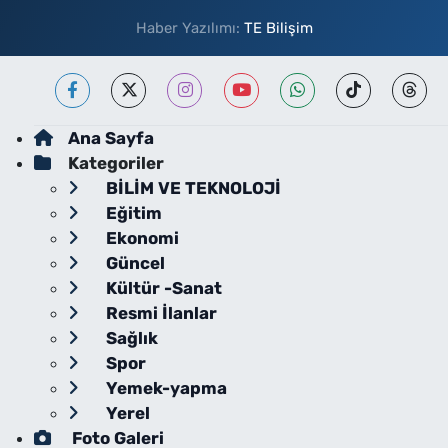
Haber Yazılımı:
TE Bilişim
Ana Sayfa
Kategoriler
BİLİM VE TEKNOLOJİ
Eğitim
Ekonomi
Güncel
Kültür -Sanat
Resmi İlanlar
Sağlık
Spor
Yemek-yapma
Yerel
Foto Galeri