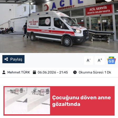
Paylaş
-
+
A
A
Mehmet TÜRK
06.06.2026 - 21:45
Okunma Süresi: 1 Dk
Çocuğunu döven anne
gözaltında