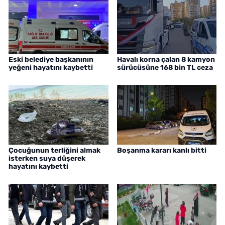
Eski belediye başkanının
Havalı korna çalan 8 kamyon
yeğeni hayatını kaybetti
sürücüsüne 168 bin TL ceza
Çocuğunun terliğini almak
Boşanma kararı kanlı bitti
isterken suya düşerek
hayatını kaybetti