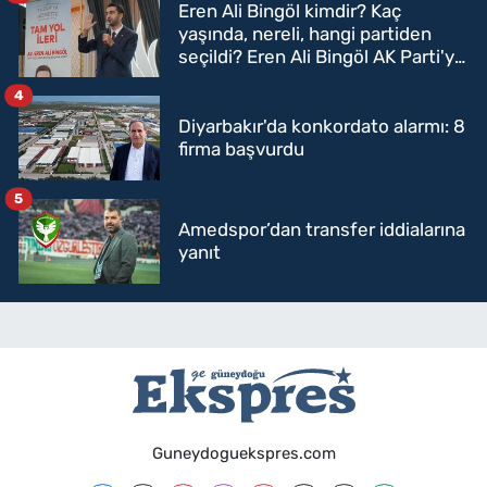
Eren Ali Bingöl kimdir? Kaç
yaşında, nereli, hangi partiden
seçildi? Eren Ali Bingöl AK Parti'ye
mi geçecek?
4
Diyarbakır'da konkordato alarmı: 8
firma başvurdu
5
Amedspor’dan transfer iddialarına
yanıt
Guneydoguekspres.com