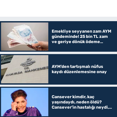
Emekliye seyyanen zam AYM
gündeminde! 25 bin TL zam
ve geriye dönük ödeme
verilecek mi?
AYM’den tartışmalı nüfus
kaydı düzenlemesine onay
Cansever kimdir, kaç
yaşındaydı, neden öldü?
Cansever’in hastalığı neydi,
eşi ve çocuğu var mı? Mirası