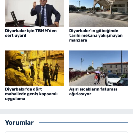
Diyarbakır için TBMM'den
Diyarbakır’ın göbeğinde
sert uyarı!
tarihi mekana yakışmayan
manzara
Diyarbakır’da dört
Aşırı sıcakların faturası
mahallede geniş kapsamlı
ağırlaşıyor
uygulama
Yorumlar