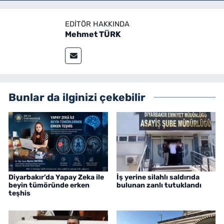
kime kalacak
EDITÖR HAKKINDA
Mehmet TÜRK
Bunlar da ilginizi çekebilir
Diyarbakır’da Yapay Zeka ile
İş yerine silahlı saldırıda
beyin tümöründe erken
bulunan zanlı tutuklandı
teşhis