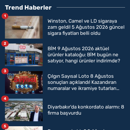
Trend Haberler
1
Winston, Camel ve LD sigaraya
zam geldi! 5 Ağustos 2026 güncel
sigara fiyatları belli oldu
2
BİM 9 Ağustos 2026 aktüel
ürünler kataloğu: BİM bugün ne
satıyor, hangi ürünler indirimde?
3
Çılgın Sayısal Loto 8 Ağustos
sonuçları açıklandı! Kazandıran
numaralar ve ikramiye tutarları
belli oldu
4
Diyarbakır'da konkordato alarmı: 8
firma başvurdu
5