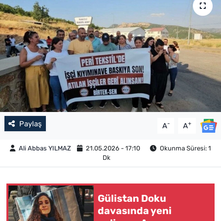
Paylaş
-
+
A
A
Ali Abbas YILMAZ
21.05.2026 - 17:10
Okunma Süresi: 1
Dk
Gülistan Doku
davasında yeni