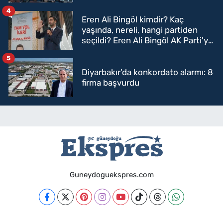
4
Eren Ali Bingöl kimdir? Kaç
yaşında, nereli, hangi partiden
seçildi? Eren Ali Bingöl AK Parti'ye
mi geçecek?
5
Diyarbakır'da konkordato alarmı: 8
firma başvurdu
Guneydoguekspres.com