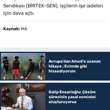
Sendikası (BİRTEK-SEN), işçilerin işe iadeleri
için dava açtı.
Kaynak:
MA
Avrupa'dan Amed'e uzanan
hikaye ; Evimde gibi
hissediyorum
Galip Ensarioğlu: Çözüm
sürecinin yasal zeminini
oluşturuyoruz