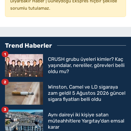
Diyarbakır Haber | Güneydoğu Ekspres hiçbir şekilde
sorumlu tutulamaz.
Trend Haberler
1
CRUSH grubu üyeleri kimler? Kaç
yaşındalar, nereliler, görevleri belli
oldu mu?
2
Winston, Camel ve LD sigaraya
zam geldi! 5 Ağustos 2026 güncel
sigara fiyatları belli oldu
3
Aynı daireyi iki kişiye satan
müteahhitlere Yargıtay'dan emsal
karar