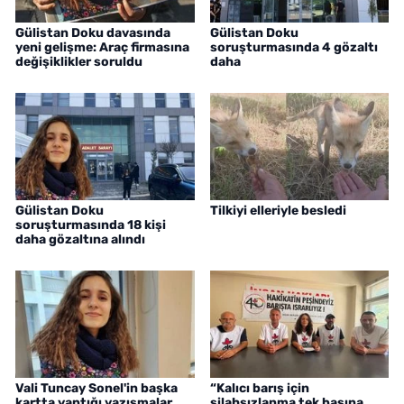
Gülistan Doku davasında
Gülistan Doku
yeni gelişme: Araç firmasına
soruşturmasında 4 gözaltı
değişiklikler soruldu
daha
Gülistan Doku
Tilkiyi elleriyle besledi
soruşturmasında 18 kişi
daha gözaltına alındı
Vali Tuncay Sonel'in başka
“Kalıcı barış için
kartta yaptığı yazışmalar
silahsızlanma tek başına