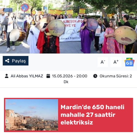
Paylaş
-
+
A
A
Ali Abbas YILMAZ
15.05.2026 - 20:00
Okunma Süresi: 2
Dk
Mardin’de 650 haneli
mahalle 27 saattir
elektriksiz