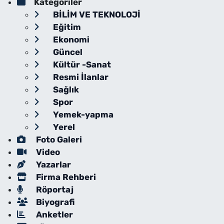
Kategoriler
BİLİM VE TEKNOLOJİ
Eğitim
Ekonomi
Güncel
Kültür -Sanat
Resmi İlanlar
Sağlık
Spor
Yemek-yapma
Yerel
Foto Galeri
Video
Yazarlar
Firma Rehberi
Röportaj
Biyografi
Anketler