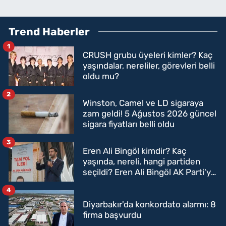
Trend Haberler
1
CRUSH grubu üyeleri kimler? Kaç
yaşındalar, nereliler, görevleri belli
oldu mu?
2
Winston, Camel ve LD sigaraya
zam geldi! 5 Ağustos 2026 güncel
sigara fiyatları belli oldu
3
Eren Ali Bingöl kimdir? Kaç
yaşında, nereli, hangi partiden
seçildi? Eren Ali Bingöl AK Parti'ye
mi geçecek?
4
Diyarbakır'da konkordato alarmı: 8
firma başvurdu