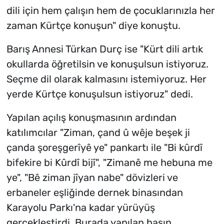
dili için hem çalışın hem de çocuklarınızla her
zaman Kürtçe konuşun" diye konuştu.
Barış Annesi Türkan Durç ise "Kürt dili artık
okullarda öğretilsin ve konuşulsun istiyoruz.
Seçme dil olarak kalmasını istemiyoruz. Her
yerde Kürtçe konuşulsun istiyoruz" dedi.
Yapılan açılış konuşmasının ardından
katılımcılar "Ziman, çand û wêje beşek ji
çanda şoreşgerîyê ye" pankartı ile "Bi kûrdî
bifekire bi Kûrdî bijî", "Zimanê me hebuna me
ye", "Bê ziman jîyan nabe" dövizleri ve
erbaneler eşliğinde dernek binasından
Karayolu Parkı'na kadar yürüyüş
gerçekleştirdi. Burada yapılan basın