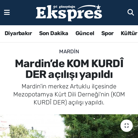
Diyarbakır
Son Dakika
Güncel
Spor
Kültür
MARDIN
Mardin’de KOM KURDÎ
DER açılışı yapıldı
Mardin'in merkez Artuklu ilçesinde
Mezopotamya Kürt Dili Derneği'nin (KOM
KURDÎ DER) açılışı yapıldı.