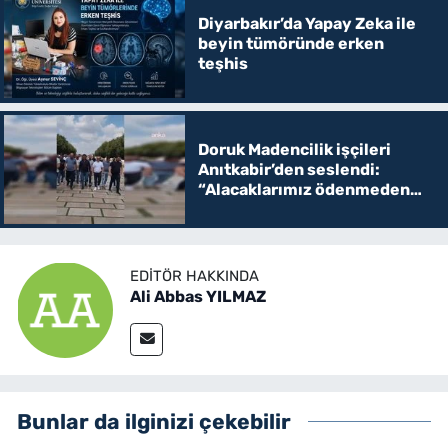
Diyarbakır’da Yapay Zeka ile
beyin tümöründe erken
teşhis
Doruk Madencilik işçileri
Anıtkabir’den seslendi:
“Alacaklarımız ödenmeden
Ankara’dan gitmeyeceğiz”
EDITÖR HAKKINDA
Ali Abbas YILMAZ
Bunlar da ilginizi çekebilir