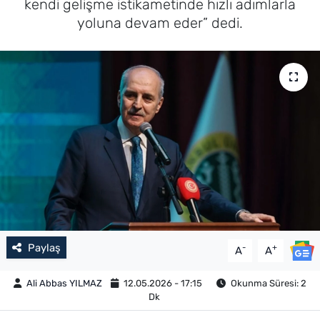
kendi gelişme istikametinde hızlı adımlarla
yoluna devam eder” dedi.
Paylaş
-
+
A
A
Ali Abbas YILMAZ
12.05.2026 - 17:15
Okunma Süresi: 2
Dk