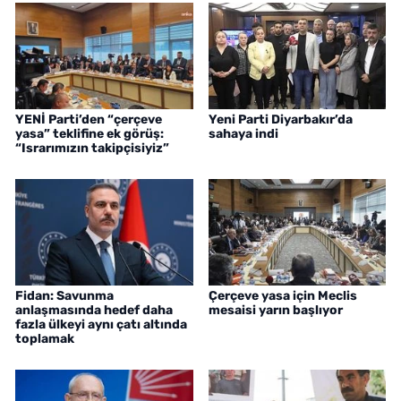
YENİ Parti’den “çerçeve
Yeni Parti Diyarbakır’da
yasa” teklifine ek görüş:
sahaya indi
“Israrımızın takipçisiyiz”
Fidan: Savunma
Çerçeve yasa için Meclis
anlaşmasında hedef daha
mesaisi yarın başlıyor
fazla ülkeyi aynı çatı altında
toplamak