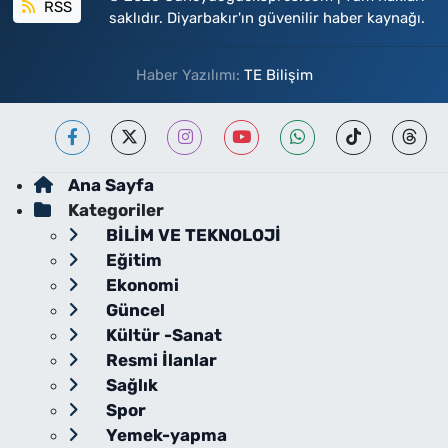
RSS
saklıdır. Diyarbakır'ın güvenilir haber kaynağı.
Haber Yazılımı:
TE Bilişim
Ana Sayfa
Kategoriler
BİLİM VE TEKNOLOJİ
Eğitim
Ekonomi
Güncel
Kültür -Sanat
Resmi İlanlar
Sağlık
Spor
Yemek-yapma