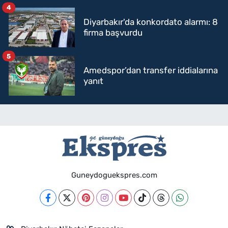
mi geçecek?
4
Diyarbakır'da konkordato alarmı: 8
firma başvurdu
5
Amedspor’dan transfer iddialarına
yanıt
Guneydoguekspres.com