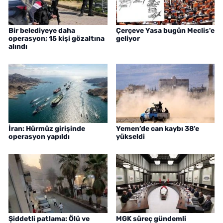
Bir belediyeye daha
Çerçeve Yasa bugün Meclis'e
operasyon; 15 kişi gözaltına
geliyor
alındı
İran: Hürmüz girişinde
Yemen’de can kaybı 38’e
operasyon yapıldı
yükseldi
Şiddetli patlama: Ölü ve
MGK süreç gündemli