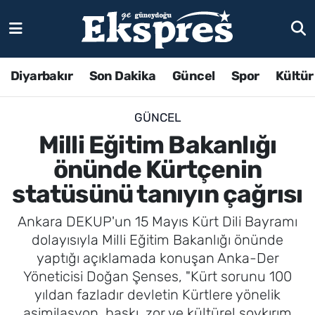
Diyarbakır
Son Dakika
Güncel
Spor
Kültür
GÜNCEL
Milli Eğitim Bakanlığı
önünde Kürtçenin
statüsünü tanıyın çağrısı
Ankara DEKUP'un 15 Mayıs Kürt Dili Bayramı
dolayısıyla Milli Eğitim Bakanlığı önünde
yaptığı açıklamada konuşan Anka-Der
Yöneticisi Doğan Şenses, "Kürt sorunu 100
yıldan fazladır devletin Kürtlere yönelik
asimilasyon, baskı, zor ve kültürel soykırım