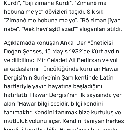
Kurdî”, “Bijî zimanê Kurdî”, “Zimanê me
hebuna me ye” dövizleri taşıdı. Sık sık
“Zimanê me hebuna me ye”, “Bê ziman jîyan
nabe”, “Wek hevî aşitî azadî” sloganları atıldı.
Açıklamada konuşan Anka-Der Yöneticisi
Doğan Şenses, 15 Mayıs 1932’de Kürt aydın
ve dilbilimci Mir Celadet Ali Bedirxan ve yol
arkadaşlarının öncülüğünde kurulan Hawar
Dergisi'nin Suriye'nin Şam kentinde Latin
harfleriyle yayın hayatına başladığını
hatırlattı. Hawar Dergisi’nin ilk sayısında yer
alan “Hawar bilgi sesidir, bilgi kendini
tanımaktır. Kendini tanımak bize kurtuluş ve
mutluluk yolunu açar. Kendini tanıyan herkes
kendini tanıttırabilir. Hawar’ımız her şeyden