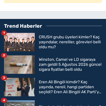
Trend Haberler
1
CRUSH grubu üyeleri kimler? Kaç
yaşındalar, nereliler, görevleri belli
oldu mu?
2
Winston, Camel ve LD sigaraya
zam geldi! 5 Ağustos 2026 güncel
sigara fiyatları belli oldu
3
Eren Ali Bingöl kimdir? Kaç
yaşında, nereli, hangi partiden
seçildi? Eren Ali Bingöl AK Parti'ye
mi geçecek?
4