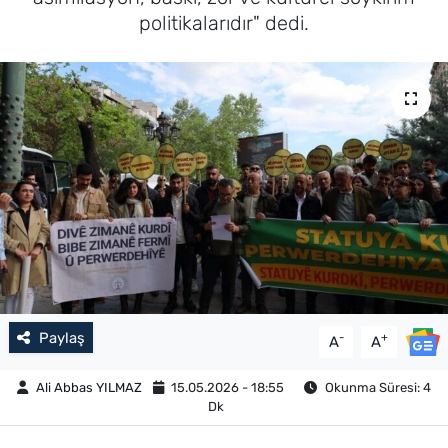
politikalarıdır" dedi.
Paylaş
-
+
A
A
Ali Abbas YILMAZ
15.05.2026 - 18:55
Okunma Süresi: 4
Dk