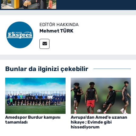
EDITÖR HAKKINDA
Mehmet TÜRK
Bunlar da ilginizi çekebilir
Amedspor Burdur kampını
Avrupa'dan Amed'e uzanan
tamamladı
hikaye ; Evimde gibi
hissediyorum