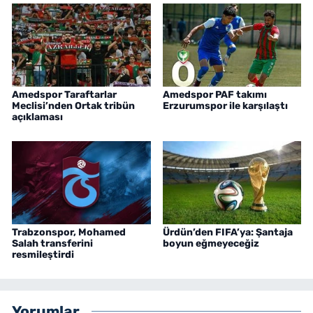
Amedspor Taraftarlar
Amedspor PAF takımı
Meclisi’nden Ortak tribün
Erzurumspor ile karşılaştı
açıklaması
Trabzonspor, Mohamed
Ürdün’den FIFA’ya: Şantaja
Salah transferini
boyun eğmeyeceğiz
resmileştirdi
Yorumlar