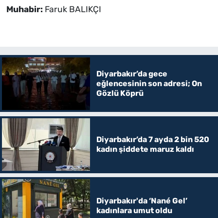
Muhabir:
Faruk BALIKÇI
Diyarbakır’da gece
eğlencesinin son adresi; On
Gözlü Köprü
Diyarbakır’da 7 ayda 2 bin 520
kadın şiddete maruz kaldı
Diyarbakır'da ‘Nané Gel’
kadınlara umut oldu