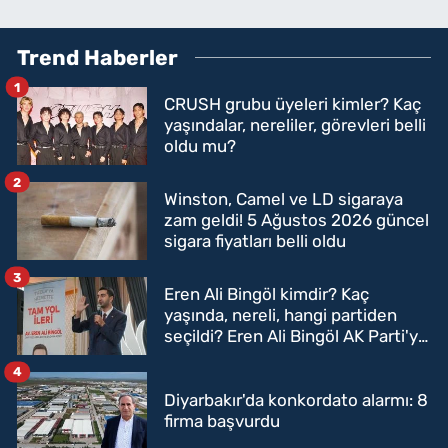
Trend Haberler
1
CRUSH grubu üyeleri kimler? Kaç
yaşındalar, nereliler, görevleri belli
oldu mu?
2
Winston, Camel ve LD sigaraya
zam geldi! 5 Ağustos 2026 güncel
sigara fiyatları belli oldu
3
Eren Ali Bingöl kimdir? Kaç
yaşında, nereli, hangi partiden
seçildi? Eren Ali Bingöl AK Parti'ye
mi geçecek?
4
Diyarbakır'da konkordato alarmı: 8
firma başvurdu