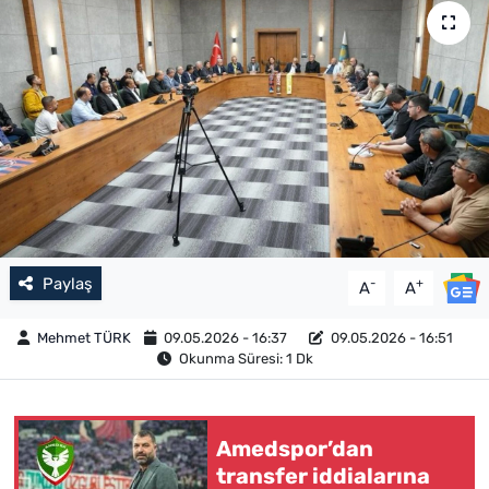
Paylaş
-
+
A
A
Mehmet TÜRK
09.05.2026 - 16:37
09.05.2026 - 16:51
Okunma Süresi: 1 Dk
Amedspor’dan
transfer iddialarına