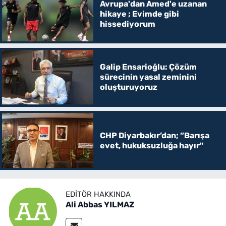
Avrupa'dan Amed'e uzanan
hikaye ; Evimde gibi
hissediyorum
Galip Ensarioğlu: Çözüm
sürecinin yasal zeminini
oluşturuyoruz
CHP Diyarbakır’dan; “Barışa
evet, hukuksuzluğa hayır"
EDITÖR HAKKINDA
Ali Abbas YILMAZ