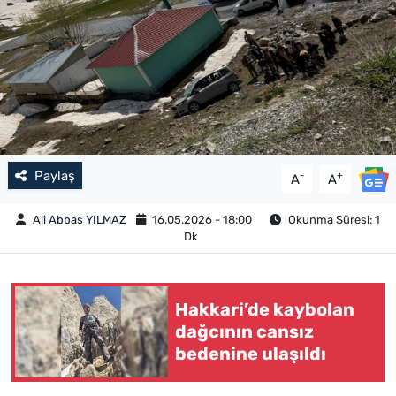
Paylaş
-
+
A
A
Ali Abbas YILMAZ
16.05.2026 - 18:00
Okunma Süresi: 1
Dk
Hakkari’de kaybolan
dağcının cansız
bedenine ulaşıldı