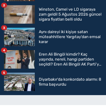
2
Winston, Camel ve LD sigaraya
zam geldi! 5 Ağustos 2026 güncel
sigara fiyatları belli oldu
3
Aynı daireyi iki kişiye satan
müteahhitlere Yargıtay'dan emsal
karar
4
Eren Ali Bingöl kimdir? Kaç
yaşında, nereli, hangi partiden
seçildi? Eren Ali Bingöl AK Parti'ye
mi geçecek?
5
Diyarbakır'da konkordato alarmı: 8
firma başvurdu