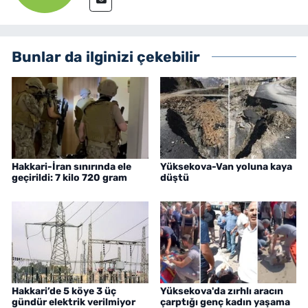
Bunlar da ilginizi çekebilir
Hakkari-İran sınırında ele
Yüksekova-Van yoluna kaya
geçirildi: 7 kilo 720 gram
düştü
Hakkari’de 5 köye 3 üç
Yüksekova'da zırhlı aracın
gündür elektrik verilmiyor
çarptığı genç kadın yaşama