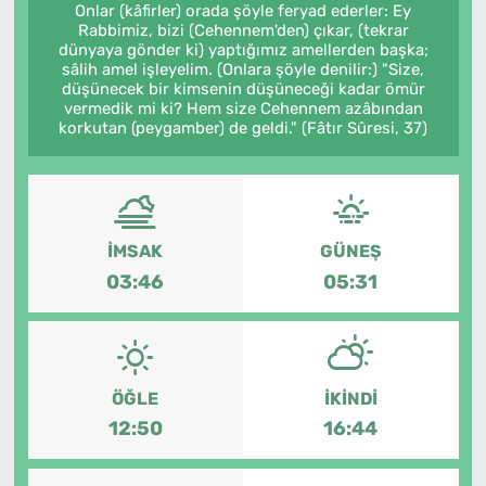
Onlar (kâfirler) orada şöyle feryad ederler: Ey
Rabbimiz, bizi (Cehennem'den) çıkar, (tekrar
dünyaya gönder ki) yaptığımız amellerden başka;
sâlih amel işleyelim. (Onlara şöyle denilir:) "Size,
düşünecek bir kimsenin düşüneceği kadar ömür
vermedik mi ki? Hem size Cehennem azâbından
korkutan (peygamber) de geldi." (Fâtır Sûresi, 37)
İMSAK
GÜNEŞ
03:46
05:31
ÖĞLE
İKINDI
12:50
16:44