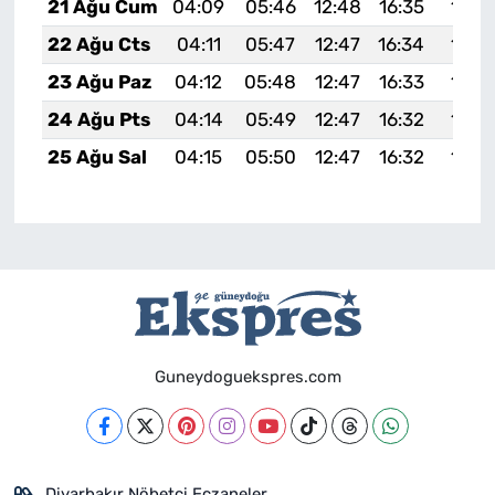
21 Ağu Cum
04:09
05:46
12:48
16:35
19:3
22 Ağu Cts
04:11
05:47
12:47
16:34
19:3
23 Ağu Paz
04:12
05:48
12:47
16:33
19:3
24 Ağu Pts
04:14
05:49
12:47
16:32
19:3
25 Ağu Sal
04:15
05:50
12:47
16:32
19:3
Guneydoguekspres.com
Diyarbakır Nöbetçi Eczaneler