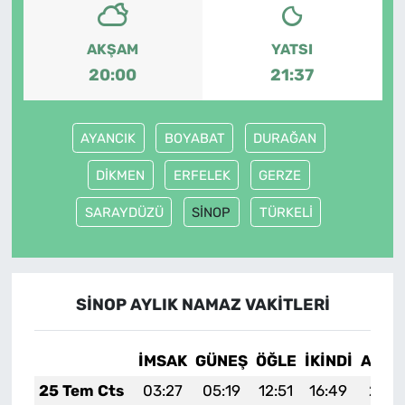
AKŞAM
YATSI
20:00
21:37
AYANCIK
BOYABAT
DURAĞAN
DİKMEN
ERFELEK
GERZE
SARAYDÜZÜ
SİNOP
TÜRKELİ
SİNOP AYLIK NAMAZ VAKITLERI
İMSAK
GÜNEŞ
ÖĞLE
İKINDI
AKŞA
25 Tem Cts
03:27
05:19
12:51
16:49
20:1