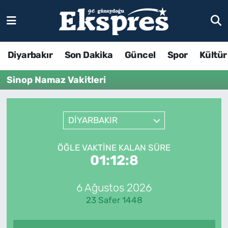
Diyarbakır
Son Dakika
Güncel
Spor
Kültür
Sinop Namaz Vakitleri
DİYARBAKIR
ÖĞLE VAKTINE KALAN SÜRE
01:12:8
6 Ağustos 2026
23 Safer 1448