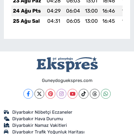
23 Ağu Paz
04:28
06:03
13:01
16:46
19:4
24 Ağu Pts
04:29
06:04
13:00
16:46
19:4
25 Ağu Sal
04:31
06:05
13:00
16:45
19:4
Guneydoguekspres.com
Diyarbakır Nöbetçi Eczaneler
Diyarbakır Hava Durumu
Diyarbakir Namaz Vakitleri
Diyarbakır Trafik Yoğunluk Haritası