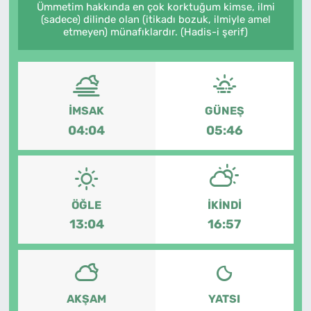
Ümmetim hakkında en çok korktuğum kimse, ilmi
(sadece) dilinde olan (itikadı bozuk, ilmiyle amel
etmeyen) münafıklardır. (Hadis-i şerif)
İMSAK
GÜNEŞ
04:04
05:46
ÖĞLE
İKINDI
13:04
16:57
AKŞAM
YATSI