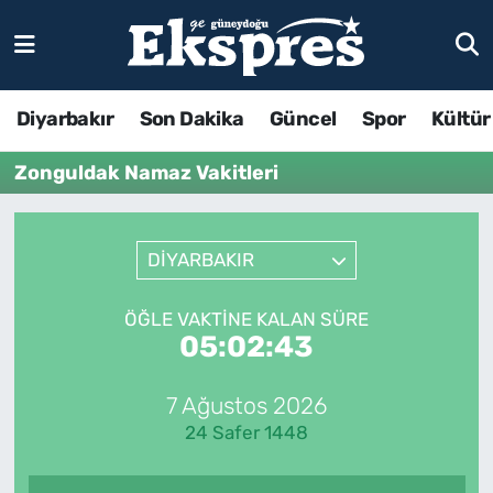
Diyarbakır
Son Dakika
Güncel
Spor
Kültür
Zonguldak Namaz Vakitleri
DİYARBAKIR
ÖĞLE VAKTINE KALAN SÜRE
05:02:43
7 Ağustos 2026
24 Safer 1448