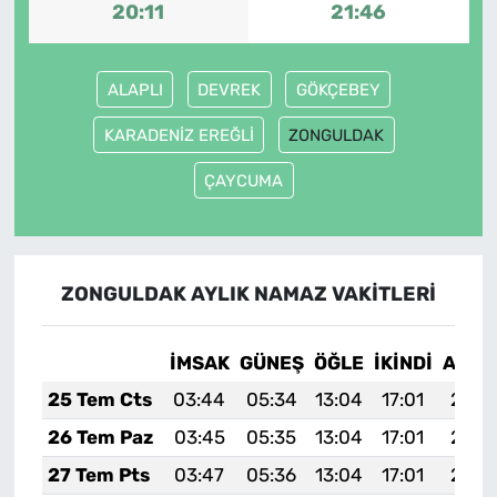
20:11
21:46
ALAPLI
DEVREK
GÖKÇEBEY
KARADENİZ EREĞLİ
ZONGULDAK
ÇAYCUMA
ZONGULDAK AYLIK NAMAZ VAKITLERI
İMSAK
GÜNEŞ
ÖĞLE
İKINDI
AKŞA
25 Tem Cts
03:44
05:34
13:04
17:01
20:2
26 Tem Paz
03:45
05:35
13:04
17:01
20:2
27 Tem Pts
03:47
05:36
13:04
17:01
20:2