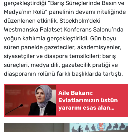
gerçekleştirdiği “Barış Süreçlerinde Basın ve
Medya’nın Rolü” panelinin devamı niteliğinde
düzenlenen etkinlik, Stockholm’deki
Westmanska Palatset Konferans Salonu’nda
yoğun katılımla gerçekleştirildi. Gün boyu
süren panelde gazeteciler, akademisyenler,
siyasetçiler ve diaspora temsilcileri; barış
süreçleri, medya dili, gazetecilik pratiği ve
diasporanın rolünü farklı başlıklarda tartıştı.
Aile Bakanı:
Evlatlarımızın üstün
yararını esas alan
çalışmalarımızı hukuki
zemine
kavuşturuyoruz