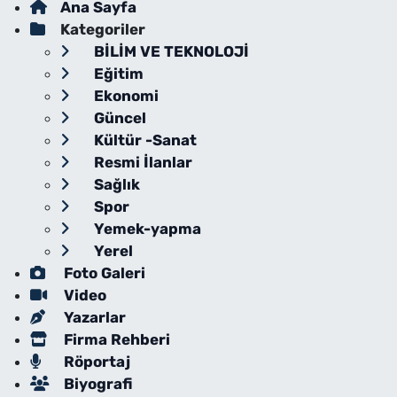
Ana Sayfa
Kategoriler
BİLİM VE TEKNOLOJİ
Eğitim
Ekonomi
Güncel
Kültür -Sanat
Resmi İlanlar
Sağlık
Spor
Yemek-yapma
Yerel
Foto Galeri
Video
Yazarlar
Firma Rehberi
Röportaj
Biyografi