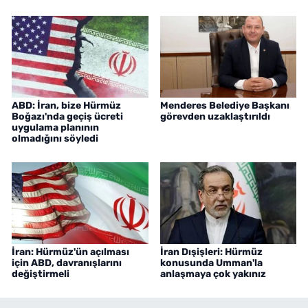
ABD: İran, bize Hürmüz
Menderes Belediye Başkanı
Boğazı'nda geçiş ücreti
görevden uzaklaştırıldı
uygulama planının
olmadığını söyledi
İran: Hürmüz'ün açılması
İran Dışişleri: Hürmüz
için ABD, davranışlarını
konusunda Umman'la
değiştirmeli
anlaşmaya çok yakınız