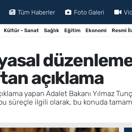
Tüm Haberler
Foto Galeri
Vi
Kültür - Sanat
Sağlık
Eğitim
Ekonomi
Resmi İl
yasal düzenlemele
tan açıklama
açıklama yapan Adalet Bakanı Yılmaz Tun
u süreçle ilgili olarak, bu konuda tamame