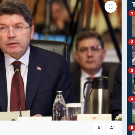
1
2
3
4
-
+
A
A
5