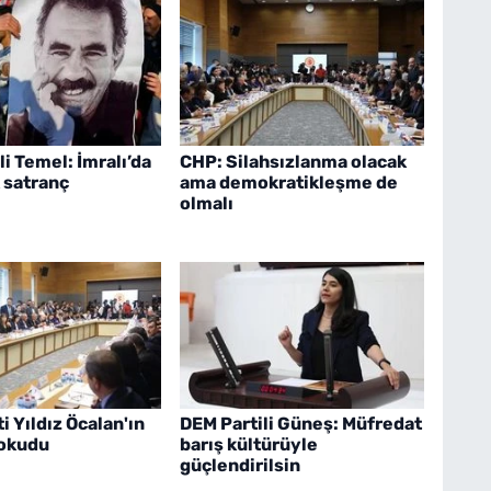
li Temel: İmralı’da
CHP: Silahsızlanma olacak
k satranç
ama demokratikleşme de
olmalı
i Yıldız Öcalan'ın
DEM Partili Güneş: Müfredat
 okudu
barış kültürüyle
güçlendirilsin