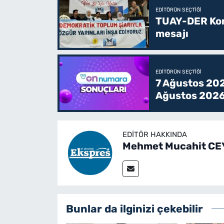
EDITÖRÜN SEÇTIĞI
TUAY-DER Kong
mesajı
EDITÖRÜN SEÇTIĞI
7 Ağustos 202
Ağustos 2026
EDITÖR HAKKINDA
Mehmet Mucahit C
Bunlar da ilginizi çekebilir