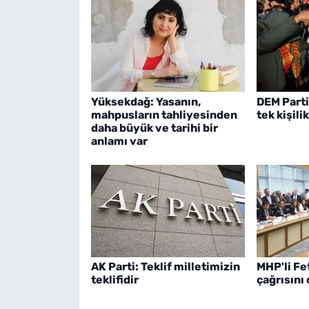
Yüksekdağ: Yasanın,
DEM Parti
mahpusların tahliyesinden
tek kişili
daha büyük ve tarihi bir
anlamı var
AK Parti: Teklif milletimizin
MHP'li Fet
teklifidir
çağrısını