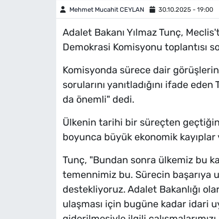
Mehmet Mucahit CEYLAN
30.10.2025 - 19:00
Adalet Bakanı Yılmaz Tunç, Meclis't
Demokrasi Komisyonu toplantısı so
Komisyonda sürece dair görüşlerini 
sorularını yanıtladığını ifade eden
da önemli" dedi.
Ülkenin tarihi bir süreçten geçtiği
boyunca büyük ekonomik kayıplar ve
Tunç, "Bundan sonra ülkemiz bu ka
temennimiz bu. Sürecin başarıya u
destekliyoruz. Adalet Bakanlığı ola
ulaşması için bugüne kadar idari 
giderilmesiyle ilgili çalışmalarımız