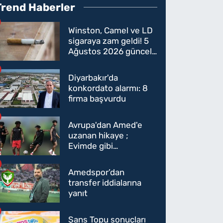
Trend Haberler
Winston, Camel ve LD
sigaraya zam geldi! 5
Ağustos 2026 güncel
sigara fiyatları belli
oldu
Diyarbakır'da
konkordato alarmı: 8
firma başvurdu
Avrupa'dan Amed'e
uzanan hikaye ;
Evimde gibi
hissediyorum
Amedspor’dan
transfer iddialarına
yanıt
Şans Topu sonuçları