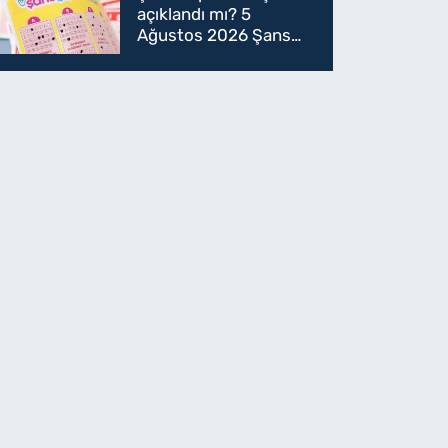
açıklandı mı? 5
Ağustos 2026 Şans
Topu sonuçları! 5
Ağustos Şans topu
sorgulama