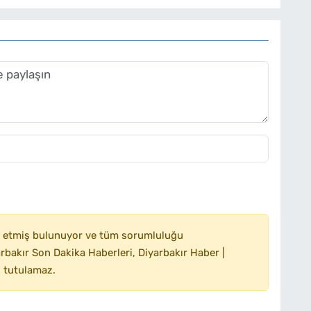
 etmiş bulunuyor ve tüm sorumluluğu
bakır Son Dakika Haberleri, Diyarbakır Haber |
 tutulamaz.