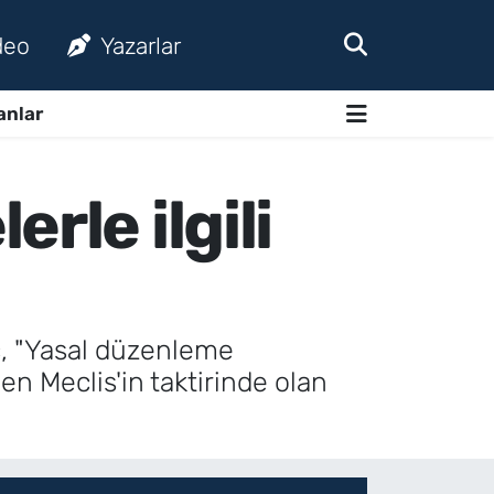
deo
Yazarlar
anlar
rle ilgili
ç, "Yasal düzenleme
n Meclis'in taktirinde olan