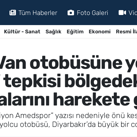
Tüm Haberler
Foto Galeri
Vi
Kültür - Sanat
Sağlık
Eğitim
Ekonomi
Resmi İl
Van otobüsüne y
tepkisi bölgede
larını harekete 
yon Amedspor” yazısı nedeniyle önü kesil
yolcu otobüsü, Diyarbakır’da büyük bir co