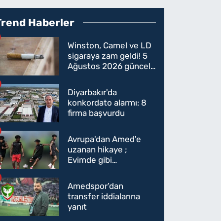
Trend Haberler
Winston, Camel ve LD
sigaraya zam geldi! 5
Ağustos 2026 güncel
sigara fiyatları belli
oldu
Diyarbakır'da
konkordato alarmı: 8
firma başvurdu
Avrupa'dan Amed'e
uzanan hikaye ;
Evimde gibi
hissediyorum
Amedspor’dan
transfer iddialarına
yanıt