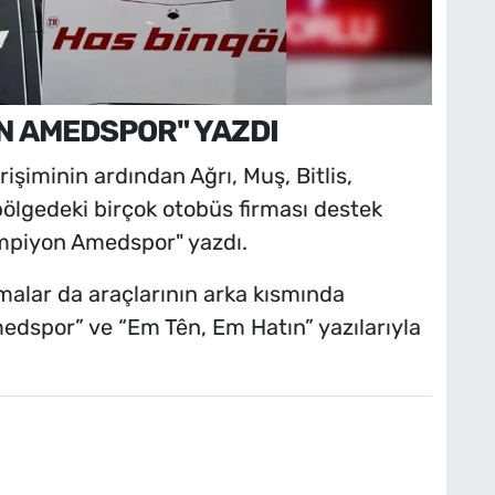
N AMEDSPOR" YAZDI
işiminin ardından Ağrı, Muş, Bitlis,
ölgedeki birçok otobüs firması destek
ampiyon Amedspor" yazdı.
rmalar da araçlarının arka kısmında
edspor” ve “Em Tên, Em Hatın” yazılarıyla