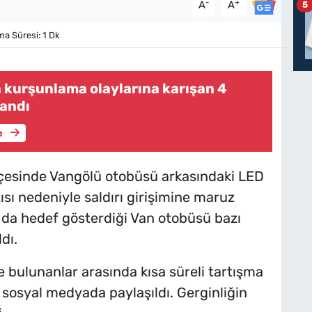
-
+
A
A
5
 Süresi: 1 Dk
a kurşunlama olaylarına karışan 4
landı
e
çesinde Vangölü otobüsü arkasındaki LED
ı nedeniyle saldırı girişimine maruz
 da hedef gösterdiği Van otobüsü bazı
dı.
de bulunanlar arasında kısa süreli tartışma
 sosyal medyada paylaşıldı. Gerginliğin