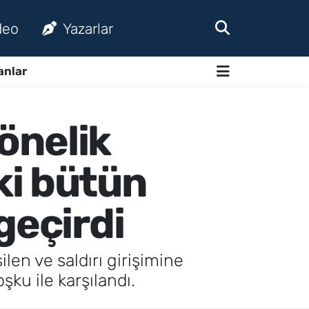
deo
Yazarlar
anlar
önelik
ki bütün
geçirdi
en ve saldırı girişimine
şku ile karşılandı.