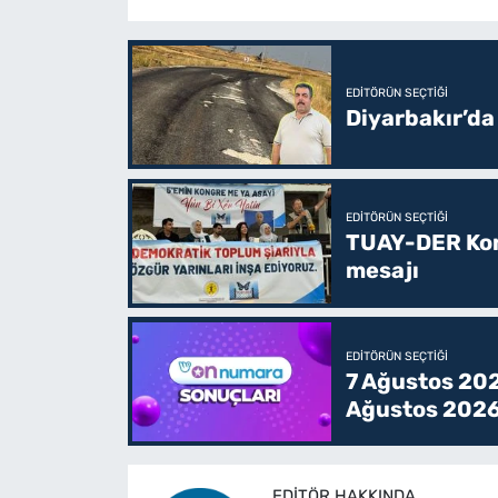
EDITÖRÜN SEÇTIĞI
Diyarbakır’da
EDITÖRÜN SEÇTIĞI
TUAY-DER Kong
mesajı
EDITÖRÜN SEÇTIĞI
7 Ağustos 202
Ağustos 2026
EDITÖR HAKKINDA