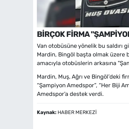
BİRÇOK FİRMA "ŞAMPİYO
Van otobüsüne yönelik bu saldırı gir
Mardin, Bingöl başta olmak üzere b
amacıyla otobüslerin arkasına "Ş
Mardin, Muş, Ağrı ve Bingöl’deki fi
“Şampiyon Amedspor”, “Her Biji Am
Amedspor'a destek verdi.
Kaynak:
HABER MERKEZİ