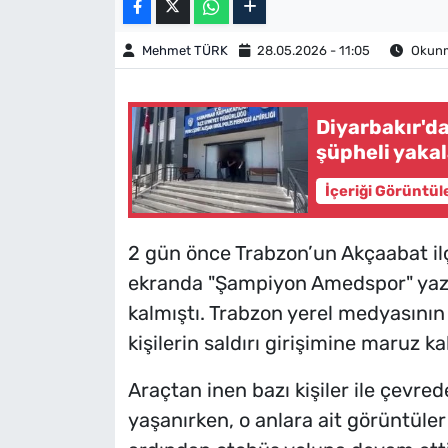
Mehmet TÜRK
28.05.2026 - 11:05
Okunma
Diyarbakır'd
şüpheli yaka
İçeriği Görüntül
2 gün önce Trabzon’un Akçaabat il
ekranda "Şampiyon Amedspor" yazıs
kalmıştı. Trabzon yerel medyasının
kişilerin saldırı girişimine maruz kal
Araçtan inen bazı kişiler ile çevre
yaşanırken, o anlara ait görüntüler