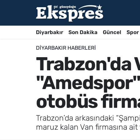
Diyarbakır
Son Dakika
Güncel
Spor
DIYARBAKIR HABERLERI
Trabzon'da 
"Amedspor" 
otobüs firma
Trabzon’da arkasındaki “Şampi
maruz kalan Van firmasına ait 