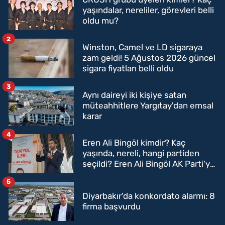
yaşındalar, nereliler, görevleri belli
oldu mu?
2
Winston, Camel ve LD sigaraya
zam geldi! 5 Ağustos 2026 güncel
sigara fiyatları belli oldu
3
Aynı daireyi iki kişiye satan
müteahhitlere Yargıtay'dan emsal
karar
4
Eren Ali Bingöl kimdir? Kaç
yaşında, nereli, hangi partiden
seçildi? Eren Ali Bingöl AK Parti'ye
mi geçecek?
5
Diyarbakır'da konkordato alarmı: 8
firma başvurdu