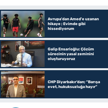
Avrupa'dan Amed'e uzanan
hikaye ; Evimde gibi
hissediyorum
Galip Ensarioğlu: Çözüm
sürecinin yasal zeminini
oluşturuyoruz
CHP Diyarbakır’dan; “Barışa
evet, hukuksuzluğa hayır"