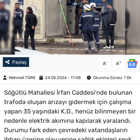
Paylaş
-
+
A
A
Mehmet TÜRK
24.05.2026 - 17:48
Okunma Süresi: 1 Dk
Söğütlü Mahallesi İrfan Caddesi'nde bulunan
trafoda oluşan arızayı gidermek için çalışma
yapan 35 yaşındaki K.D., henüz bilinmeyen bir
nedenle elektrik akımına kapılarak yaralandı.
Durumu fark eden çevredeki vatandaşların
ihbarı üzerine olay yerine sağlık ekipleri sevk