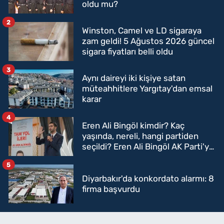
oldu mu?
2
Winston, Camel ve LD sigaraya
zam geldi! 5 Ağustos 2026 güncel
sigara fiyatları belli oldu
3
Aynı daireyi iki kişiye satan
müteahhitlere Yargıtay'dan emsal
karar
4
Eren Ali Bingöl kimdir? Kaç
yaşında, nereli, hangi partiden
seçildi? Eren Ali Bingöl AK Parti'ye
mi geçecek?
5
Diyarbakır'da konkordato alarmı: 8
firma başvurdu