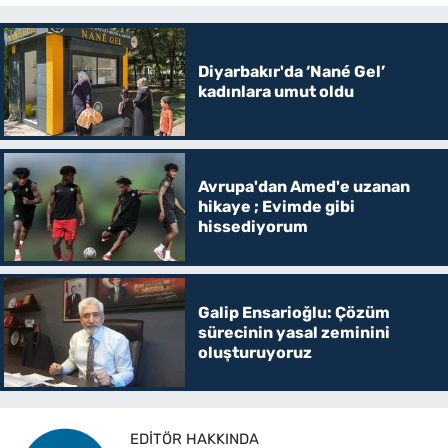
Diyarbakır'da ‘Nané Gel’
kadınlara umut oldu
Avrupa'dan Amed'e uzanan
hikaye ; Evimde gibi
hissediyorum
Galip Ensarioğlu: Çözüm
sürecinin yasal zeminini
oluşturuyoruz
EDITÖR HAKKINDA