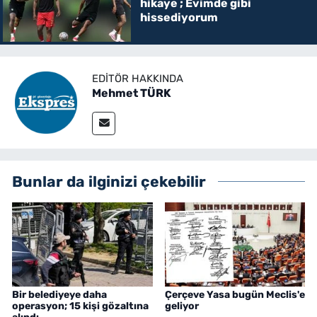
hikaye ; Evimde gibi
hissediyorum
EDITÖR HAKKINDA
Mehmet TÜRK
Bunlar da ilginizi çekebilir
Bir belediyeye daha
Çerçeve Yasa bugün Meclis'e
operasyon; 15 kişi gözaltına
geliyor