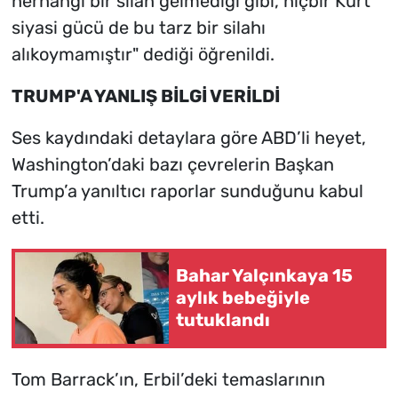
herhangi bir silah gelmediği gibi, hiçbir Kürt
siyasi gücü de bu tarz bir silahı
alıkoymamıştır" dediği öğrenildi.
TRUMP'A YANLIŞ BİLGİ VERİLDİ
Ses kaydındaki detaylara göre ABD’li heyet,
Washington’daki bazı çevrelerin Başkan
Trump’a yanıltıcı raporlar sunduğunu kabul
etti.
Bahar Yalçınkaya 15
aylık bebeğiyle
tutuklandı
Tom Barrack’ın, Erbil’deki temaslarının