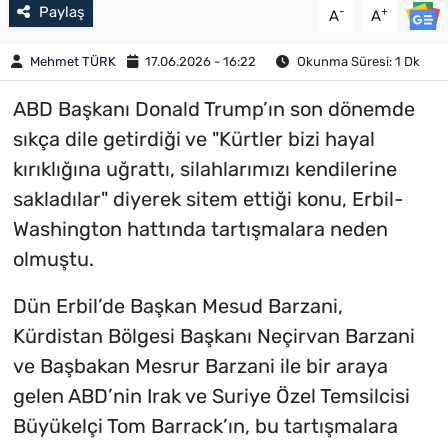
Paylaş
-
+
A
A
Mehmet TÜRK
17.06.2026 - 16:22
Okunma Süresi: 1 Dk
ABD Başkanı Donald Trump’ın son dönemde
sıkça dile getirdiği ve "Kürtler bizi hayal
kırıklığına uğrattı, silahlarımızı kendilerine
sakladılar" diyerek sitem ettiği konu, Erbil-
Washington hattında tartışmalara neden
olmuştu.
Dün Erbil’de Başkan Mesud Barzani,
Kürdistan Bölgesi Başkanı Neçirvan Barzani
ve Başbakan Mesrur Barzani ile bir araya
gelen ABD’nin Irak ve Suriye Özel Temsilcisi
Büyükelçi Tom Barrack’ın, bu tartışmalara