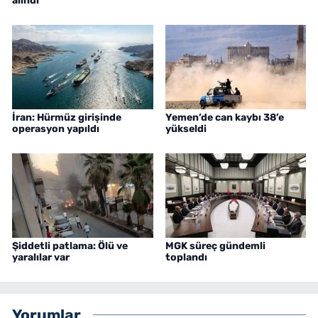
alındı
İran: Hürmüz girişinde
Yemen’de can kaybı 38’e
operasyon yapıldı
yükseldi
Şiddetli patlama: Ölü ve
MGK süreç gündemli
yaralılar var
toplandı
Yorumlar