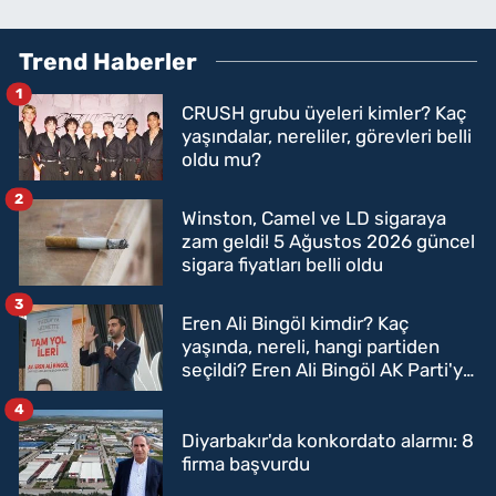
Trend Haberler
1
CRUSH grubu üyeleri kimler? Kaç
yaşındalar, nereliler, görevleri belli
oldu mu?
2
Winston, Camel ve LD sigaraya
zam geldi! 5 Ağustos 2026 güncel
sigara fiyatları belli oldu
3
Eren Ali Bingöl kimdir? Kaç
yaşında, nereli, hangi partiden
seçildi? Eren Ali Bingöl AK Parti'ye
mi geçecek?
4
Diyarbakır'da konkordato alarmı: 8
firma başvurdu