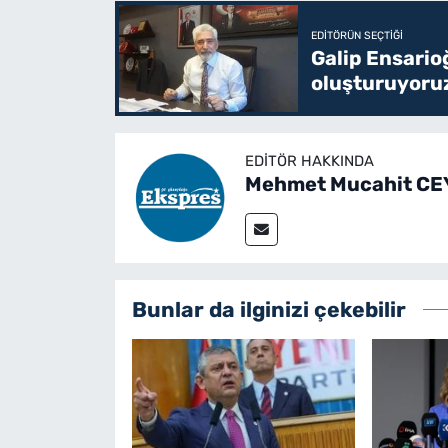
EDITÖRÜN SEÇTIĞI
Galip Ensario
oluşturuyoru
EDITÖR HAKKINDA
Mehmet Mucahit C
Bunlar da ilginizi çekebilir