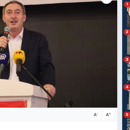
1
2
3
4
-
+
A
A
5