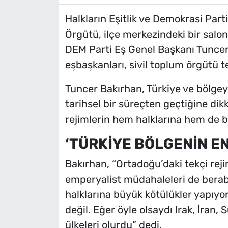
Halkların Eşitlik ve Demokrasi Part
Örgütü, ilçe merkezindeki bir salo
DEM Parti Eş Genel Başkanı Tuncer 
eşbaşkanları, sivil toplum örgütü te
Tuncer Bakırhan, Türkiye ve bölgeye
tarihsel bir süreçten geçtiğine di
rejimlerin hem halklarına hem de bö
‘TÜRKİYE BÖLGENİN EN
Bakırhan, “Ortadoğu’daki tekçi reji
emperyalist müdahaleleri de berabe
halklarına büyük kötülükler yapıyo
değil. Eğer öyle olsaydı Irak, İran,
ülkeleri olurdu” dedi.