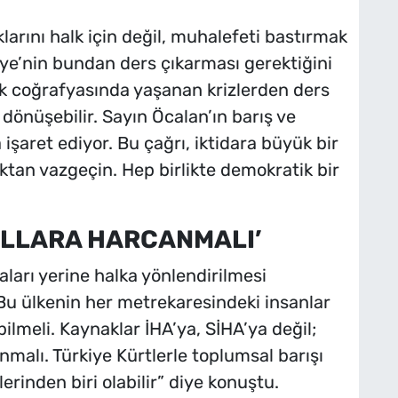
larını halk için değil, muhalefeti bastırmak
iye’nin bundan ders çıkarması gerektiğini
jik coğrafyasında yaşanan krizlerden ders
dönüşebilir. Sayın Öcalan’ın barış ve
şaret ediyor. Bu çağrı, iktidara büyük bir
lıktan vazgeçin. Hep birlikte demokratik bir
SULLARA HARCANMALI’
ları yerine halka yönlendirilmesi
“Bu ülkenin her metrekaresindeki insanlar
lmeli. Kaynaklar İHA’ya, SİHA’ya değil;
malı. Türkiye Kürtlerle toplumsal barışı
erinden biri olabilir” diye konuştu.