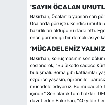
‘SAYIN ÖCALAN UMUTL
Bakırhan, Öcalan’la yapılan son g
Öcalan’la görüştü. Kendisi umutlu o
hazırlıkları olduğunu ifade etti. Eğ
önce görmediği bir demokrasiye kav
‘MÜCADELEMİZ YALNIZC
Bakırhan, konuşmasının son bölü
seslenerek, “Bu ülkede sadece Kürt
buluşmalı. Soma gibi katliamlar yaş
özgürce yaşasın, öğrenciler parasız
mücadele ediyoruz. Bu mücadele Tür
içindir.” Son olarak tüm halkları D
davet eden Bakırhan, “40 yıldır h