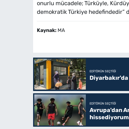
onurlu mücadele; Türküyle, Kürdüyle
demokratik Türkiye hedefindedir” d
Kaynak:
MA
EDITÖRÜN SEÇTIĞI
Diyarbakır'da
EDITÖRÜN SEÇTIĞI
Avrupa'dan Am
hissediyorum