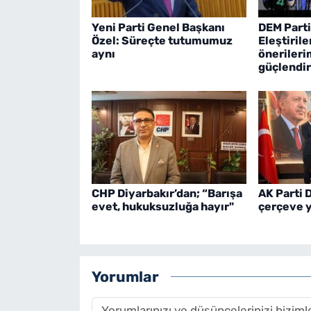
Yeni Parti Genel Başkanı
DEM Part
Özel: Süreçte tutumumuz
Eleştiril
aynı
önerileri
güçlendi
CHP Diyarbakır’dan; “Barışa
AK Parti 
evet, hukuksuzluğa hayır"
çerçeve 
Yorumlar