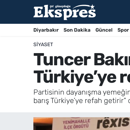
Diyarbakır
Son Dakika
Güncel
Spor
SIYASET
Tuncer Bakır
Türkiye’ye r
Partisinin dayanışma yemeğin
barış Türkiye’ye refah getirir” 