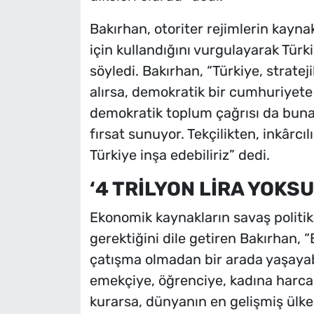
Bakırhan, otoriter rejimlerin kaynak
için kullandığını vurgulayarak Türk
söyledi. Bakırhan, “Türkiye, strate
alırsa, demokratik bir cumhuriyete 
demokratik toplum çağrısı da buna i
fırsat sunuyor. Tekçilikten, inkârcı
Türkiye inşa edebiliriz” dedi.
‘4 TRİLYON LİRA YOK
Ekonomik kaynakların savaş politika
gerektiğini dile getiren Bakırhan, 
çatışma olmadan bir arada yaşayabi
emekçiye, öğrenciye, kadına harcan
kurarsa, dünyanın en gelişmiş ülkel