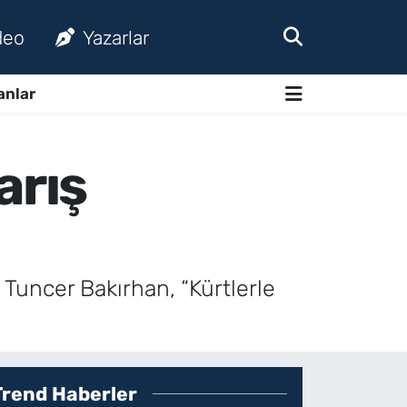
deo
Yazarlar
anlar
arış
uncer Bakırhan, “Kürtlerle
Trend Haberler