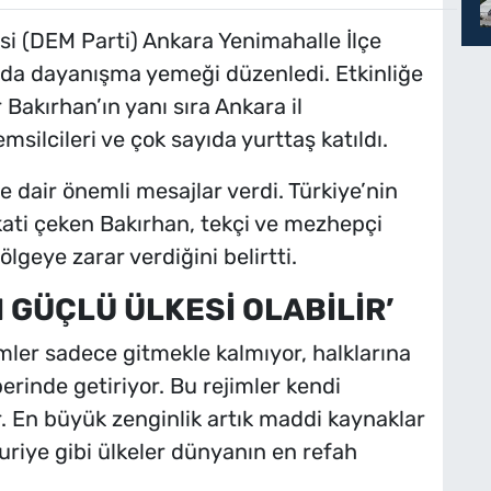
isi (DEM Parti) Ankara Yenimahalle İlçe
nda dayanışma yemeği düzenledi. Etkinliğe
Bakırhan’ın yanı sıra Ankara il
msilcileri ve çok sayıda yurttaş katıldı.
 dair önemli mesajlar verdi. Türkiye’nin
kkati çeken Bakırhan, tekçi ve mezhepçi
lgeye zarar verdiğini belirtti.
 GÜÇLÜ ÜLKESİ OLABİLİR’
mler sadece gitmekle kalmıyor, halklarına
rinde getiriyor. Bu rejimler kendi
r. En büyük zenginlik artık maddi kaynaklar
 Suriye gibi ülkeler dünyanın en refah