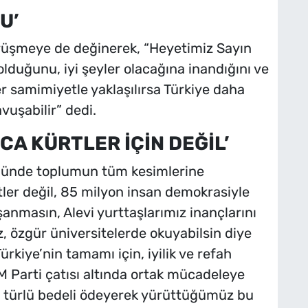
U’
örüşmeye de değinerek, “Heyetimiz Sayın
lduğunu, iyi şeyler olacağına inandığını ve
er samimiyetle yaklaşılırsa Türkiye daha
uşabilir” dedi.
A KÜRTLER İÇİN DEĞİL’
münde toplumun tüm kesimlerine
ler değil, 85 milyon insan demokrasiyle
anmasın, Alevi yurttaşlarımız inançlarını
, özgür üniversitelerde okuyabilsin diye
kiye’nin tamamı için, iyilik ve refah
EM Parti çatısı altında ortak mücadeleye
er türlü bedeli ödeyerek yürüttüğümüz bu