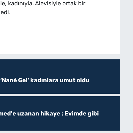
, kadınıyla, Alevisiyle ortak bir
edi.
 ‘Nané Gel’ kadınlara umut oldu
ed'e uzanan hikaye ; Evimde gibi