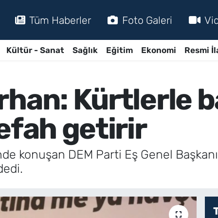
Tüm Haberler
Foto Galeri
Vi
Kültür - Sanat
Sağlık
Eğitim
Ekonomi
Resmi İl
han: Kürtlerle b
efah getirir
de konuşan DEM Parti Eş Genel Başkanı T
dedi.