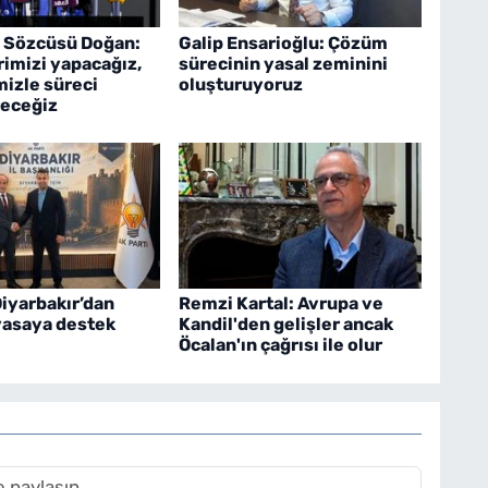
i Sözcüsü Doğan:
Galip Ensarioğlu: Çözüm
erimizi yapacağız,
sürecinin yasal zeminini
mizle süreci
oluşturuyoruz
receğiz
Diyarbakır’dan
Remzi Kartal: Avrupa ve
yasaya destek
Kandil'den gelişler ancak
Öcalan'ın çağrısı ile olur