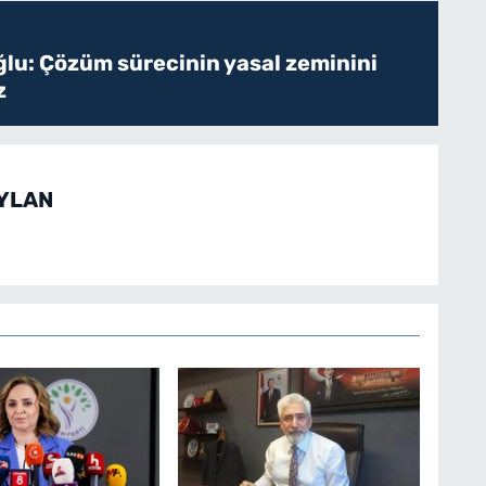
ğlu: Çözüm sürecinin yasal zeminini
z
EYLAN