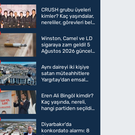
CRUSH grubu üyeleri
kimler? Kaç yaşındalar,
nereliler, görevleri belli
oldu mu?
Winston, Camel ve LD
sigaraya zam geldi! 5
Ağustos 2026 güncel
sigara fiyatları belli
oldu
Aynı daireyi iki kişiye
satan müteahhitlere
Yargıtay'dan emsal
karar
Eren Ali Bingöl kimdir?
Kaç yaşında, nereli,
hangi partiden seçildi?
Eren Ali Bingöl AK
Parti'ye mi geçecek?
Diyarbakır'da
konkordato alarmı: 8