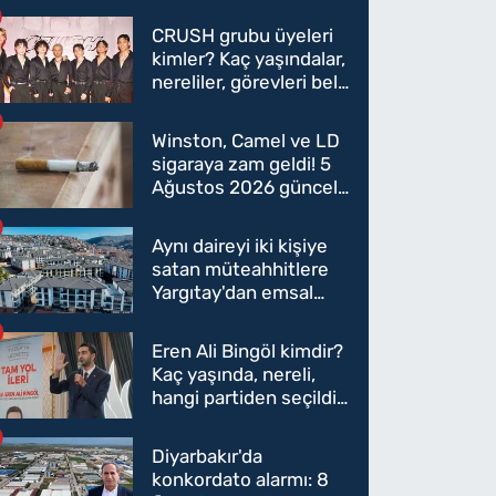
CRUSH grubu üyeleri
kimler? Kaç yaşındalar,
nereliler, görevleri belli
oldu mu?
Winston, Camel ve LD
sigaraya zam geldi! 5
Ağustos 2026 güncel
sigara fiyatları belli
oldu
Aynı daireyi iki kişiye
satan müteahhitlere
Yargıtay'dan emsal
karar
Eren Ali Bingöl kimdir?
Kaç yaşında, nereli,
hangi partiden seçildi?
Eren Ali Bingöl AK
Parti'ye mi geçecek?
Diyarbakır'da
konkordato alarmı: 8