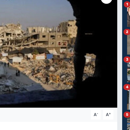
1
2
3
4
-
+
A
A
5