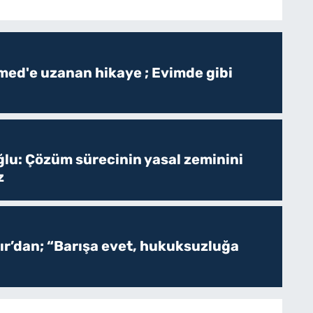
ed'e uzanan hikaye ; Evimde gibi
ğlu: Çözüm sürecinin yasal zeminini
z
r’dan; “Barışa evet, hukuksuzluğa