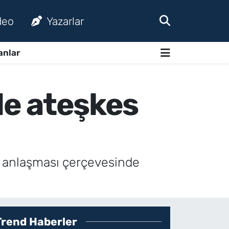
deo
Yazarlar
anlar
’de ateşkes
s anlaşması çerçevesinde
Trend Haberler