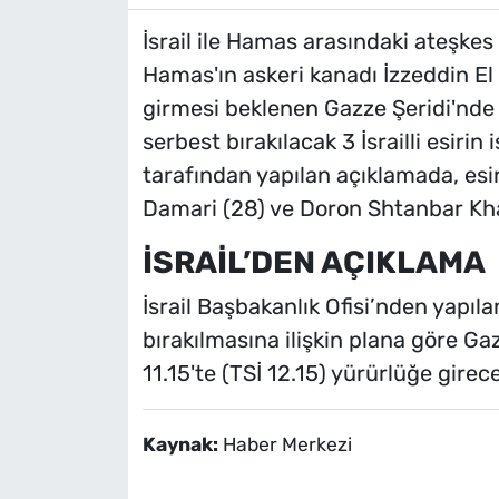
İsrail ile Hamas arasındaki ateşkes
Hamas'ın askeri kanadı İzzeddin E
girmesi beklenen Gazze Şeridi'nd
serbest bırakılacak 3 İsrailli esirin
tarafından yapılan açıklamada, esi
Damari (28) ve Doron Shtanbar Khair
İSRAİL’DEN AÇIKLAMA
İsrail Başbakanlık Ofisi’nden yapıla
bırakılmasına ilişkin plana göre Ga
11.15'te (TSİ 12.15) yürürlüğe girecek
Kaynak:
Haber Merkezi