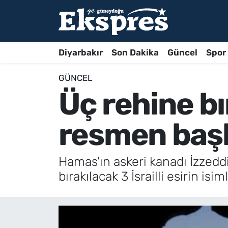
Diyarbakır
Son Dakika
Güncel
Spor
GÜNCEL
Üç rehine bı
resmen başl
Hamas'ın askeri kanadı İzzedd
bırakılacak 3 İsrailli esirin isim