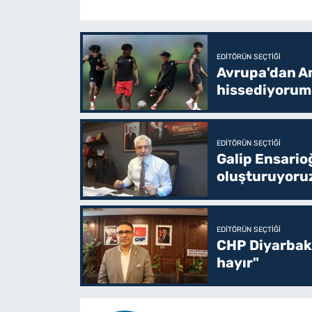
EDITÖRÜN SEÇTIĞI
Avrupa'dan Am
hissediyorum
EDITÖRÜN SEÇTIĞI
Galip Ensario
oluşturuyoru
EDITÖRÜN SEÇTIĞI
CHP Diyarbakı
hayır"