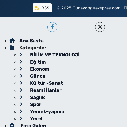
RSS
© 2025 Guneydoguekspres.com | Tüm h
Ana Sayfa
Kategoriler
BİLİM VE TEKNOLOJİ
Eğitim
Ekonomi
Güncel
Kültür -Sanat
Resmi İlanlar
Sağlık
Spor
Yemek-yapma
Yerel
Foto Galeri