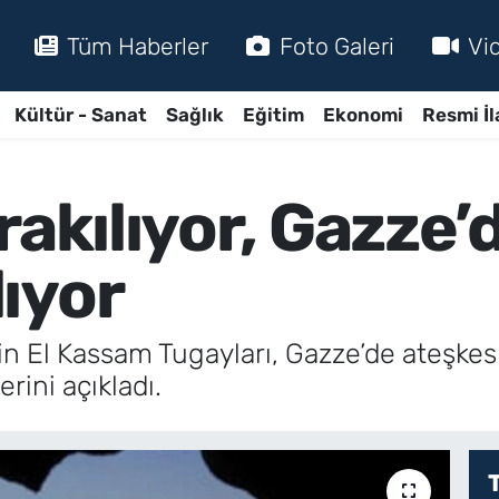
Tüm Haberler
Foto Galeri
Vi
Kültür - Sanat
Sağlık
Eğitim
Ekonomi
Resmi İl
rakılıyor, Gazze
ıyor
in El Kassam Tugayları, Gazze’de ateşke
lerini açıkladı.