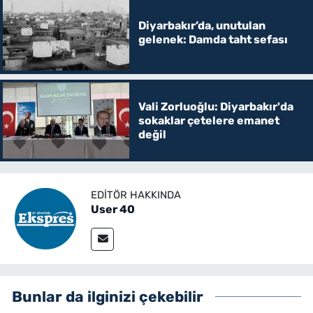
Diyarbakır’da, unutulan
gelenek: Damda taht sefası
Vali Zorluoğlu: Diyarbakır'da
sokaklar çetelere emanet
değil
EDITÖR HAKKINDA
User 40
Bunlar da ilginizi çekebilir