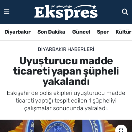
Diyarbakır
Son Dakika
Güncel
Spor
Kültür
DIYARBAKIR HABERLERI
Uyuşturucu madde
ticareti yapan şüpheli
yakalandı
Eskişehir’de polis ekipleri uyuşturucu madde
ticareti yaptığı tespit edilen 1 şüpheliyi
çalışmalar sonucunda yakaladı.