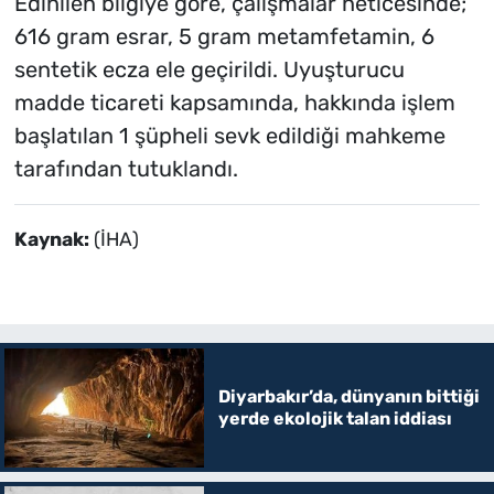
Edinilen bilgiye göre, çalışmalar neticesinde;
616 gram esrar, 5 gram metamfetamin, 6
sentetik ecza ele geçirildi. Uyuşturucu
madde ticareti kapsamında, hakkında işlem
başlatılan 1 şüpheli sevk edildiği mahkeme
tarafından tutuklandı.
Kaynak:
(İHA)
Diyarbakır’da, dünyanın bittiği
yerde ekolojik talan iddiası