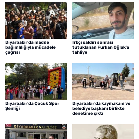
Diyarbakır’da madde
Irkçı saldırı sonrası
bağımlılığıyla mücadele
tutuklanan Furkan Oğlak’a
çağrısı
tahliye
Diyarbakır’da Çocuk Spor
Diyarbakır'da kaymakam ve
Şenliği
belediye başkanı birlikte
denetime çıktı