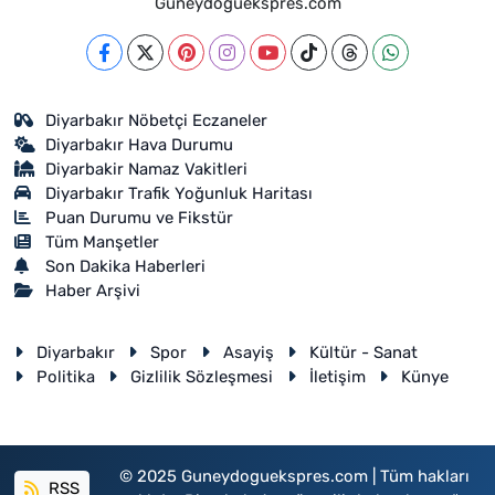
Guneydoguekspres.com
Diyarbakır Nöbetçi Eczaneler
Diyarbakır Hava Durumu
Diyarbakir Namaz Vakitleri
Diyarbakır Trafik Yoğunluk Haritası
Puan Durumu ve Fikstür
Tüm Manşetler
Son Dakika Haberleri
Haber Arşivi
Diyarbakır
Spor
Asayiş
Kültür - Sanat
Politika
Gizlilik Sözleşmesi
İletişim
Künye
© 2025 Guneydoguekspres.com | Tüm hakları
RSS