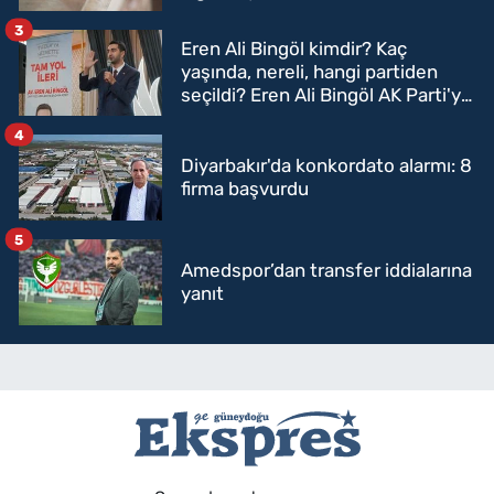
3
Eren Ali Bingöl kimdir? Kaç
yaşında, nereli, hangi partiden
seçildi? Eren Ali Bingöl AK Parti'ye
mi geçecek?
4
Diyarbakır'da konkordato alarmı: 8
firma başvurdu
5
Amedspor’dan transfer iddialarına
yanıt