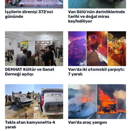
İşçilerin direnişi 372'nci
Van Gölü'nün derinliklerinde
gününde
tarihi ve doğal miras
keşfediliyor
DEMHAT Kültür ve Sanat
Van'da iki otomobil çarpıştı:
Derneği açılışı
7 yaralı
Takla atan kamyonette 4
Van'da araç yangını
yaralı