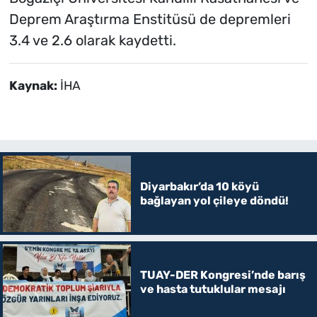
Deprem Araştırma Enstitüsü de depremleri
3.4 ve 2.6 olarak kaydetti.
Kaynak:
İHA
Diyarbakır’da 10 köyü
bağlayan yol çileye döndü!
TUAY-DER Kongresi’nde barış
ve hasta tutuklular mesajı