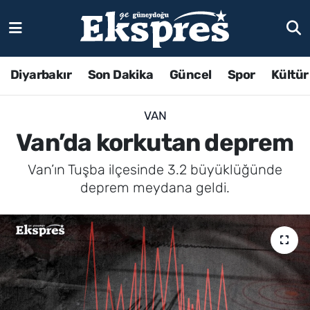
Diyarbakır
Son Dakika
Güncel
Spor
Kültür
VAN
Van’da korkutan deprem
Van’ın Tuşba ilçesinde 3.2 büyüklüğünde
deprem meydana geldi.