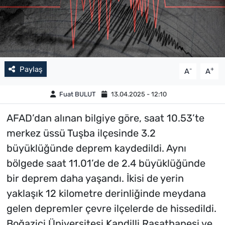
Paylaş
-
+
A
A
Fuat BULUT
13.04.2025 - 12:10
AFAD’dan alınan bilgiye göre, saat 10.53’te
merkez üssü Tuşba ilçesinde 3.2
büyüklüğünde deprem kaydedildi. Aynı
bölgede saat 11.01’de de 2.4 büyüklüğünde
bir deprem daha yaşandı. İkisi de yerin
yaklaşık 12 kilometre derinliğinde meydana
gelen depremler çevre ilçelerde de hissedildi.
Boğaziçi Üniversitesi Kandilli Rasathanesi ve