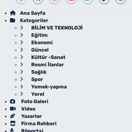
Ana Sayfa
Kategoriler
BİLİM VE TEKNOLOJİ
Eğitim
Ekonomi
Güncel
Kültür -Sanat
Resmi İlanlar
Sağlık
Spor
Yemek-yapma
Yerel
Foto Galeri
Video
Yazarlar
Firma Rehberi
Röportaj