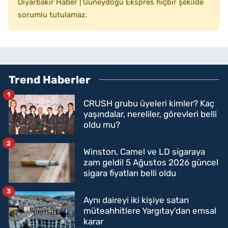
Diyarbakır Haber | Güneydoğu Ekspres hiçbir şekilde
sorumlu tutulamaz.
Trend Haberler
1
CRUSH grubu üyeleri kimler? Kaç
yaşındalar, nereliler, görevleri belli
oldu mu?
2
Winston, Camel ve LD sigaraya
zam geldi! 5 Ağustos 2026 güncel
sigara fiyatları belli oldu
3
Aynı daireyi iki kişiye satan
müteahhitlere Yargıtay'dan emsal
karar