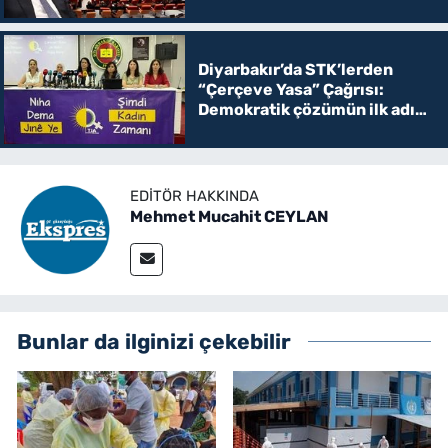
Diyarbakır’da STK’lerden
“Çerçeve Yasa” Çağrısı:
Demokratik çözümün ilk adımı
olmalı
EDITÖR HAKKINDA
Mehmet Mucahit CEYLAN
Bunlar da ilginizi çekebilir