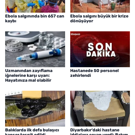
Ebola salgınında bin 657 can
Ebola salgını büyük bir krize
kaybı
dönüşüyor
Uzmanından zayıflama
Hastanede 50 personel
iğnelerine karşı uyarı:
zehirlendi
Hayatınıza mal olabilir
Balıklarda ilk defa bulaşıcı
Diyarbakır'daki hastane
kanser tespit edildi
iddialara cevap verdi: Bakım