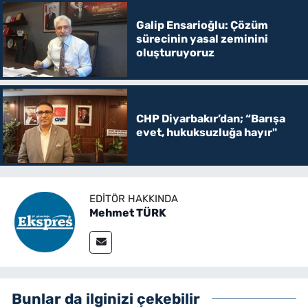
Galip Ensarioğlu: Çözüm
sürecinin yasal zeminini
oluşturuyoruz
CHP Diyarbakır’dan; “Barışa
evet, hukuksuzluğa hayır"
EDITÖR HAKKINDA
Mehmet TÜRK
Bunlar da ilginizi çekebilir