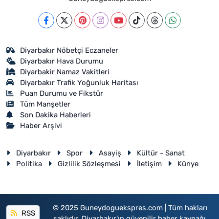
Diyarbakır Nöbetçi Eczaneler
Diyarbakır Hava Durumu
Diyarbakir Namaz Vakitleri
Diyarbakır Trafik Yoğunluk Haritası
Puan Durumu ve Fikstür
Tüm Manşetler
Son Dakika Haberleri
Haber Arşivi
Diyarbakır
Spor
Asayiş
Kültür - Sanat
Politika
Gizlilik Sözleşmesi
İletişim
Künye
© 2025 Guneydoguekspres.com | Tüm hakları
RSS
saklıdır. Diyarbakır'ın güvenilir haber kaynağı.