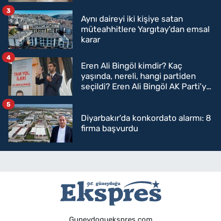
3
Aynı daireyi iki kişiye satan
müteahhitlere Yargıtay'dan emsal
karar
4
Eren Ali Bingöl kimdir? Kaç
yaşında, nereli, hangi partiden
seçildi? Eren Ali Bingöl AK Parti'ye
mi geçecek?
5
Diyarbakır'da konkordato alarmı: 8
firma başvurdu
Guneydoguekspres.com