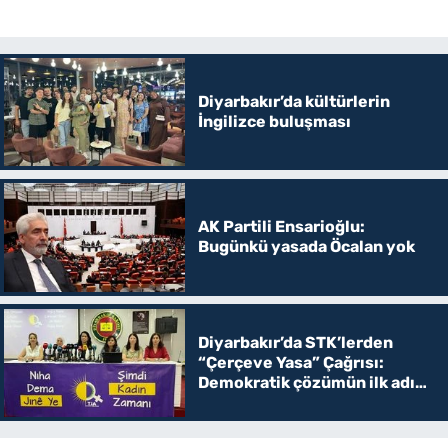
Diyarbakır’da kültürlerin
İngilizce buluşması
AK Partili Ensarioğlu:
Bugünkü yasada Öcalan yok
Diyarbakır’da STK’lerden
“Çerçeve Yasa” Çağrısı:
Demokratik çözümün ilk adımı
olmalı