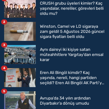
CRUSH grubu üyeleri kimler? Kaç
yaşındalar, nereliler, görevleri belli
oldu mu?
2
Winston, Camel ve LD sigaraya
zam geldi! 5 Ağustos 2026 güncel
sigara fiyatları belli oldu
3
Aynı daireyi iki kişiye satan
müteahhitlere Yargıtay'dan emsal
karar
4
Eren Ali Bingöl kimdir? Kaç
yaşında, nereli, hangi partiden
seçildi? Eren Ali Bingöl AK Parti'ye
mi geçecek?
5
Avrupa’da 34 yılın ardından
Diyarbakır’a dönüş umudu