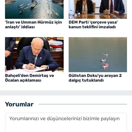
‘İran ve Umman Hürmüz için
DEM Parti 'çerçeve yasa'
anlaştı’ iddiası
kanun teklifini imzaladı
Bahçeli’den Demirtaş ve
Gülistan Doku'yu arayan 2
Öcalan açıklaması
dalgıç tutuklandı
Yorumlar