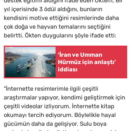
destek eğitimi aldığını ifade eden Öktem, Bir
yıl içerisinde 3 ödül aldığını, bunların
kendisini motive ettiğini resimlerinde daha
çok doğa ve hayvan temalarını seçtiğini
belirtti. Ökten duygularını şöyle ifade etti:
‘İran ve Umman
Hürmüz için anlaştı’
iddiası
"İnternette resimlerimle ilgili çeşitli
araştırmalar yapıyor, kendimi geliştirmek için
çeşitli videolar izliyorum. İnternette kitap
okumayı tercih ediyorum. Böylelikle hayal
gücümün daha da gelişiyor. Sulu boya