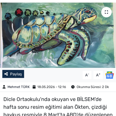
Paylaş
-
+
A
A
Mehmet TÜRK
18.05.2026 - 12:16
Okunma Süresi: 2 Dk
Dicle Ortaokulu'nda okuyan ve BİLSEM'de
hafta sonu resim eğitimi alan Ökten, çizdiği
baykuş resmiyle 8 Mart'ta ABD'de düzenlenen