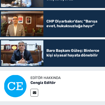
CHP Diyarbakır’dan; “Barışa
evet, hukuksuzluğa hayır"
Baro Başkanı Güleç: Binlerce
kişi siyasal hayata dönebilir
EDITÖR HAKKINDA
Cengiz Editör