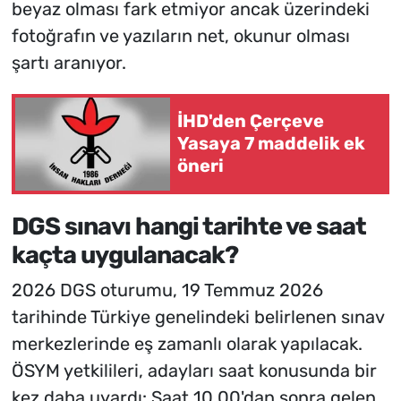
beyaz olması fark etmiyor ancak üzerindeki
fotoğrafın ve yazıların net, okunur olması
şartı aranıyor.
İHD'den Çerçeve
Yasaya 7 maddelik ek
öneri
DGS sınavı hangi tarihte ve saat
kaçta uygulanacak?
2026 DGS oturumu, 19 Temmuz 2026
tarihinde Türkiye genelindeki belirlenen sınav
merkezlerinde eş zamanlı olarak yapılacak.
ÖSYM yetkilileri, adayları saat konusunda bir
kez daha uyardı: Saat 10.00'dan sonra gelen