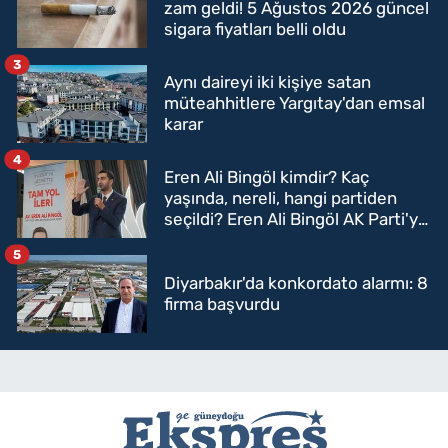
zam geldi! 5 Ağustos 2026 güncel
sigara fiyatları belli oldu
3
Aynı daireyi iki kişiye satan
müteahhitlere Yargıtay'dan emsal
karar
4
Eren Ali Bingöl kimdir? Kaç
yaşında, nereli, hangi partiden
seçildi? Eren Ali Bingöl AK Parti'ye
mi geçecek?
5
Diyarbakır'da konkordato alarmı: 8
firma başvurdu