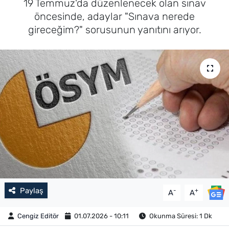
19 Temmuz'da düzenlenecek olan sınav
öncesinde, adaylar "Sınava nerede
gireceğim?" sorusunun yanıtını arıyor.
Paylaş
-
+
A
A
Cengiz Editör
01.07.2026 - 10:11
Okunma Süresi: 1 Dk