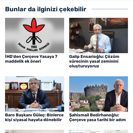
Bunlar da ilginizi çekebilir
İHD'den Çerçeve Yasaya 7
Galip Ensarioğlu: Çözüm
maddelik ek öneri
sürecinin yasal zeminini
oluşturuyoruz
Baro Başkanı Güleç: Binlerce
Şahismail Bedirhanoğlu:
kişi siyasal hayata dönebilir
Çerçeve yasa tarihi bir adım