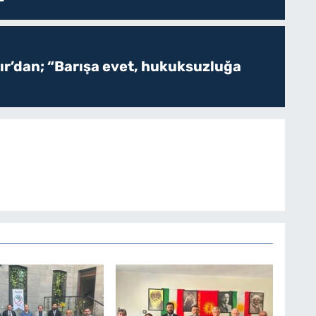
r’dan; “Barışa evet, hukuksuzluğa