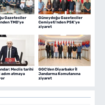
u Gazeteciler
Güneydoğu Gazeteciler
’nden TMD’ye
Cemiyeti’nden PSK’ye
ziyaret
ndar: Meclis tarihi
GGC’den Diyarbakır İl
i adım atmaya
Jandarma Komutanına
yor
ziyaret