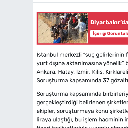
Diyarbakır’d
İçeriği Görüntül
İstanbul merkezli “suç gelirlerinin
yurt dışına aktarılmasına yönelik” 
Ankara, Hatay, İzmir, Kilis, Kırklarel
Soruşturma kapsamında 37 gözaltın
Soruşturma kapsamında birbirleriy
gerçekleştirdiği belirlenen şirketl
ekipler, soruşturmaya konu şirketl
liraya ulaştığı, bu işlem hacminin i
ticari faaliyetleriyle uyumlu olmadığ