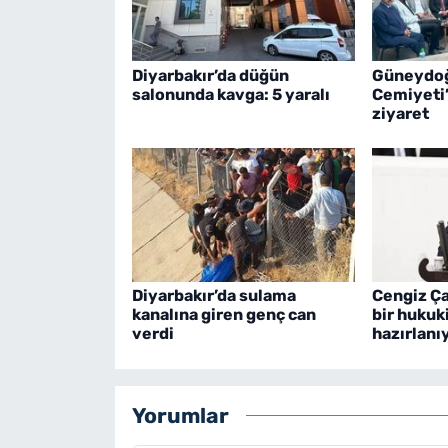
Diyarbakır’da düğün
Güneydoğ
salonunda kavga: 5 yaralı
Cemiyeti
ziyaret
Diyarbakır’da sulama
Cengiz Ça
kanalına giren genç can
bir hukuk
verdi
hazırlanı
Yorumlar