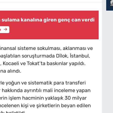
a sulama kanalına giren genç can verdi
e
 finansal sisteme sokulması, aklanması ve
başlatılan soruşturmada Dîlok, İstanbul,
i, Kocaeli ve Tokat’ta baskınlar yapıldı.
a alındı.
le yoğun ve sistematik para transferi
er hakkında ayrıntılı mali inceleme yapan
erin işlem hacminin yaklaşık 30 milyar
ncelenen kişi ve şirketlerin beyan edilen
ı belirtildi.