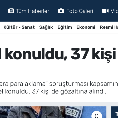
Tüm Haberler
Foto Galeri
Vi
Kültür - Sanat
Sağlık
Eğitim
Ekonomi
Resmi İl
l konuldu, 37 kiş
kara para aklama” soruşturması kapsamında
l konuldu. 37 kişi de gözaltına alındı.