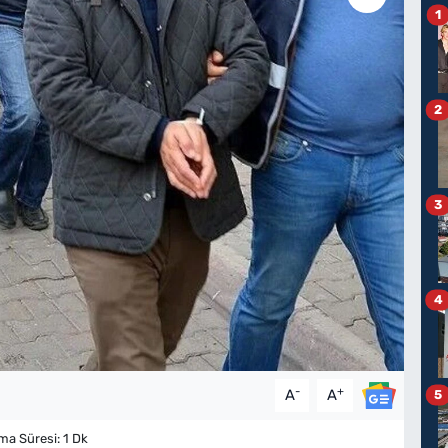
1
2
3
4
-
+
A
A
5
a Süresi: 1 Dk