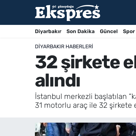
Diyarbakır
Son Dakika
Güncel
Spor
DIYARBAKIR HABERLERI
32 şirkete e
alındı
İstanbul merkezli başlatılan “
31 motorlu araç ile 32 şirkete e