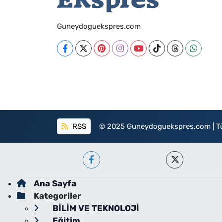
Guneydoguekspres.com
RSS
© 2025 Guneydoguekspres.com | Tüm h
Ana Sayfa
Kategoriler
BİLİM VE TEKNOLOJİ
Eğitim