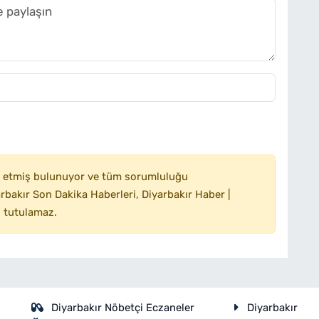
 etmiş bulunuyor ve tüm sorumluluğu
bakır Son Dakika Haberleri, Diyarbakır Haber |
 tutulamaz.
Diyarbakır Nöbetçi Eczaneler
Diyarbakır