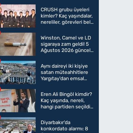
CRUSH grubu üyeleri
kimler? Kaç yaşındalar,
nereliler, görevleri belli
oldu mu?
Winston, Camel ve LD
sigaraya zam geldi! 5
Ağustos 2026 güncel
sigara fiyatları belli
oldu
Aynı daireyi iki kişiye
satan müteahhitlere
Yargıtay'dan emsal
karar
Eren Ali Bingöl kimdir?
Kaç yaşında, nereli,
hangi partiden seçildi?
Eren Ali Bingöl AK
Parti'ye mi geçecek?
Diyarbakır'da
konkordato alarmı: 8