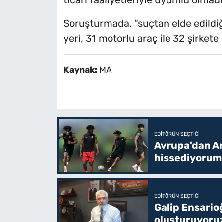
Soruşturmada, “suçtan elde edildiği
yeri, 31 motorlu araç ile 32 şirkete
Kaynak:
MA
EDITÖRÜN SEÇTIĞI
Avrupa'dan Am
hissediyorum
EDITÖRÜN SEÇTIĞI
Galip Ensario
oluşturuyoru