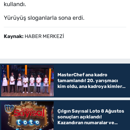
kullandı.
Yürüyüş sloganlarla sona erdi.
Kaynak:
HABER MERKEZİ
MasterChef ana kadro
tamamlandı! 20. yarışmacı
kim oldu, ana kadroya kimler
girdi?
Çılgın Sayısal Loto 8 Ağustos
sonuçları açıklandı!
Kazandıran numaralar ve
ikramiye tutarları belli oldu