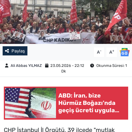
Paylaş
-
+
A
A
Ali Abbas YILMAZ
23.05.2026 - 22:12
Okunma Süresi: 1
Dk
ABD: İran, bize
Hürmüz Boğazı'nda
geçiş ücreti uygulama
planının olmadığını
söyledi
CHP İstanbul İl Örgütü, 39 ilçede "mutlak