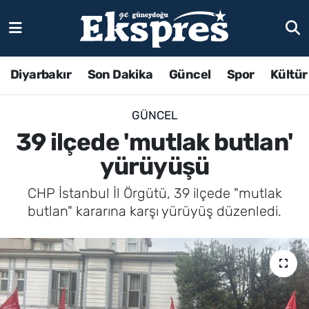
Diyarbakır
Son Dakika
Güncel
Spor
Kültür
GÜNCEL
39 ilçede 'mutlak butlan'
yürüyüşü
CHP İstanbul İl Örgütü, 39 ilçede "mutlak
butlan" kararına karşı yürüyüş düzenledi.