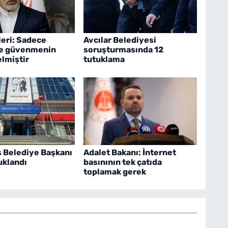
leri: Sadece
Avcılar Belediyesi
e güvenmenin
soruşturmasında 12
lmiştir
tutuklama
 Belediye Başkanı
Adalet Bakanı: İnternet
uklandı
basınının tek çatıda
toplamak gerek