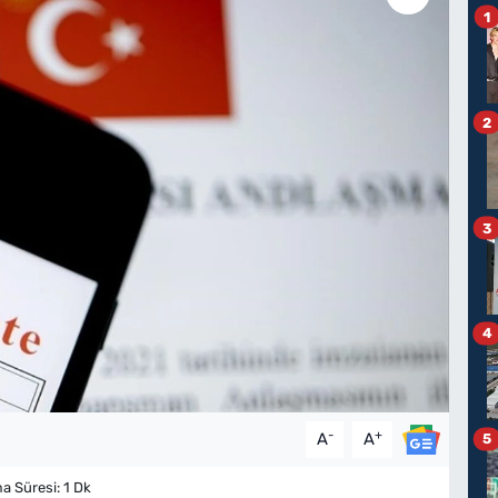
1
2
3
4
-
+
A
A
5
 Süresi: 1 Dk