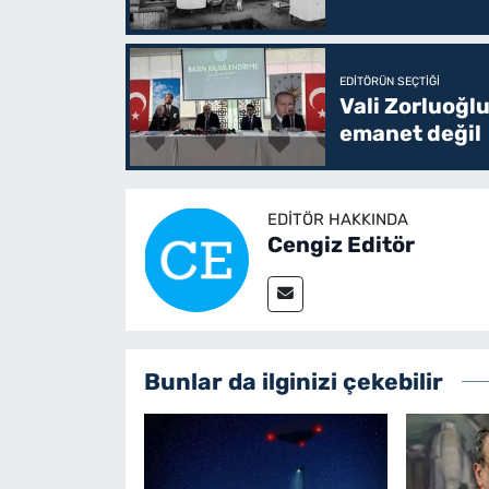
EDITÖRÜN SEÇTIĞI
Vali Zorluoğlu
emanet değil
EDITÖR HAKKINDA
Cengiz Editör
Bunlar da ilginizi çekebilir