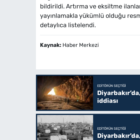
bildirildi. Artırma ve eksiltme ilanla
yayınlamakla yükümlü olduğu resm
detaylıca listelendi.
Kaynak:
Haber Merkezi
EDITÖRÜN SEÇTIĞI
Diyarbakır’da,
iddiası
EDITÖRÜN SEÇTIĞI
Diyarbakır’da