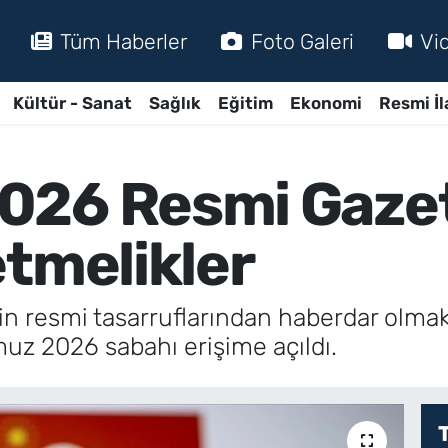
Tüm Haberler
Foto Galeri
Vi
Kültür - Sanat
Sağlık
Eğitim
Ekonomi
Resmi İl
26 Resmi Gazete
etmelikler
tin resmi tasarruflarından haberdar olm
muz 2026 sabahı erişime açıldı.