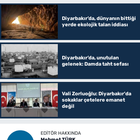
Diyarbakır’da, dünyanın bittiği
yerde ekolojik talan iddiası
Diyarbakır’da, unutulan
gelenek: Damda taht sefası
Vali Zorluoğlu: Diyarbakır'da
sokaklar çetelere emanet
değil
EDITÖR HAKKINDA
Mehmet TÜRK