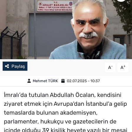
Paylaş
-
+
A
A
Mehmet TÜRK
02.07.2025 - 10:37
İmralı’da tutulan Abdullah Öcalan, kendisini
ziyaret etmek için Avrupa'dan İstanbul’a gelip
temaslarda bulunan akademisyen,
parlamenter, hukukçu ve gazetecilerin de
içinde olduğu 39 kişilik heyete yazılı bir mesaj