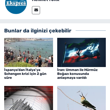
Bunlar da ilginizi çekebilir
İspanya’dan İtalya’ya
İran: Umman ile Hürmüz
Schengen krizi için 2 gün
Boğazı konusunda
süre
anlaşmaya varıldı