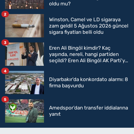
oldu mu?
2
Winston, Camel ve LD sigaraya
zam geldi! 5 Ağustos 2026 güncel
sigara fiyatları belli oldu
3
Eren Ali Bingöl kimdir? Kaç
yaşında, nereli, hangi partiden
seçildi? Eren Ali Bingöl AK Parti'ye
mi geçecek?
4
Diyarbakır'da konkordato alarmı: 8
firma başvurdu
5
Amedspor’dan transfer iddialarına
yanıt