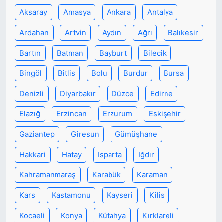
Aksaray
Amasya
Ankara
Antalya
Ardahan
Artvin
Aydın
Ağrı
Balıkesir
Bartın
Batman
Bayburt
Bilecik
Bingöl
Bitlis
Bolu
Burdur
Bursa
Denizli
Diyarbakır
Düzce
Edirne
Elazığ
Erzincan
Erzurum
Eskişehir
Gaziantep
Giresun
Gümüşhane
Hakkari
Hatay
Isparta
Iğdır
Kahramanmaraş
Karabük
Karaman
Kars
Kastamonu
Kayseri
Kilis
Kocaeli
Konya
Kütahya
Kırklareli