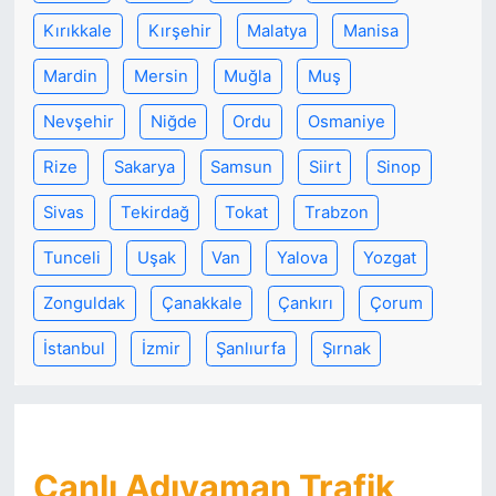
Kırıkkale
Kırşehir
Malatya
Manisa
Mardin
Mersin
Muğla
Muş
Nevşehir
Niğde
Ordu
Osmaniye
Rize
Sakarya
Samsun
Siirt
Sinop
Sivas
Tekirdağ
Tokat
Trabzon
Tunceli
Uşak
Van
Yalova
Yozgat
Zonguldak
Çanakkale
Çankırı
Çorum
İstanbul
İzmir
Şanlıurfa
Şırnak
Canlı Adıyaman Trafik