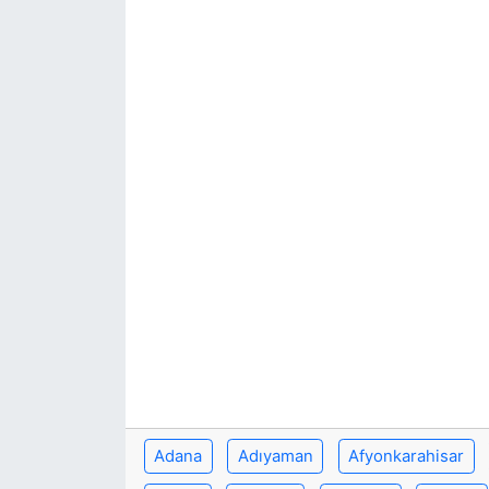
Adana
Adıyaman
Afyonkarahisar