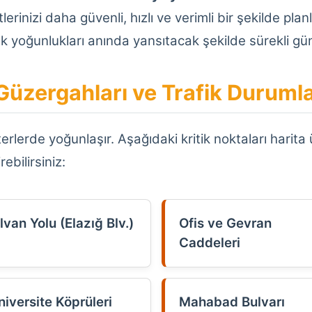
rinizi daha güvenli, hızlı ve verimli bir şekilde pla
lık yoğunlukları anında yansıtacak şekilde sürekli g
Güzergahları ve Trafik Durumla
arterlerde yoğunlaşır. Aşağıdaki kritik noktaları hari
ebilirsiniz:
lvan Yolu (Elazığ Blv.)
Ofis ve Gevran
Caddeleri
niversite Köprüleri
Mahabad Bulvarı