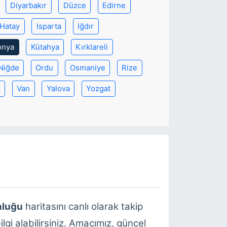
Diyarbakır
Düzce
Edirne
Hatay
Isparta
Iğdır
onya
Kütahya
Kırklareli
Niğde
Ordu
Osmaniye
Rize
k
Van
Yalova
Yozgat
nluğu
haritasını canlı olarak takip
lgi alabilirsiniz. Amacımız, güncel