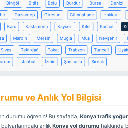
Bingöl
Bitlis
Bolu
Burdur
Bursa
Denizli
hir
Gaziantep
Giresun
Gümüşhane
Hakkari
Kars
Kastamonu
Kayseri
Kilis
Kocaeli
K
sa
Mardin
Mersin
Muğla
Muş
Nevşehir
Sivas
Tekirdağ
Tokat
Trabzon
Tunceli
Uşa
orum
İstanbul
İzmir
Şanlıurfa
Şırnak
rumu ve Anlık Yol Bilgisi
son durumu öğrenin! Bu sayfada,
Konya trafik yoğu
 bulvarlarındaki anlık
Konya yol durumu
hakkında bi