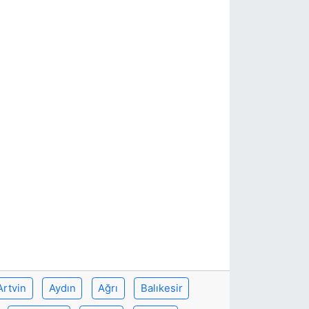
Artvin
Aydın
Ağrı
Balıkesir