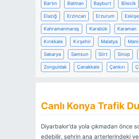
Bartın
Batman
Bayburt
Bilecik
Elazığ
Erzincan
Erzurum
Eskişe
Kahramanmaraş
Karabük
Karaman
Kırıkkale
Kırşehir
Malatya
Mani
Sakarya
Samsun
Siirt
Sinop
Zonguldak
Çanakkale
Çankırı
Ç
Canlı Konya Trafik Du
Diyarbakır'da yola çıkmadan önce 
edebilir, şehrin ana arterlerindeki ve