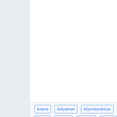
Adana
Adıyaman
Afyonkarahisar