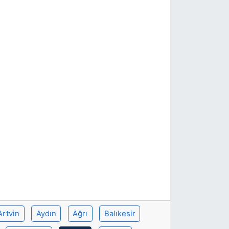
Artvin
Aydın
Ağrı
Balıkesir