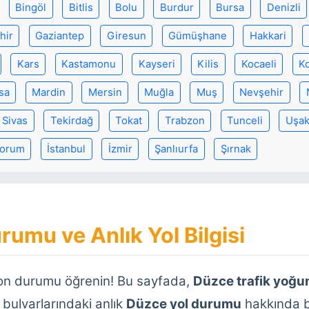
Bingöl
Bitlis
Bolu
Burdur
Bursa
Denizli
hir
Gaziantep
Giresun
Gümüşhane
Hakkari
Kars
Kastamonu
Kayseri
Kilis
Kocaeli
K
sa
Mardin
Mersin
Muğla
Muş
Nevşehir
Sivas
Tekirdağ
Tokat
Trabzon
Tunceli
Uşa
orum
İstanbul
İzmir
Şanlıurfa
Şırnak
rumu ve Anlık Yol Bilgisi
son durumu öğrenin! Bu sayfada,
Düzce trafik yoğu
 bulvarlarındaki anlık
Düzce yol durumu
hakkında bi