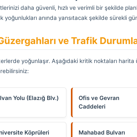
rinizi daha güvenli, hızlı ve verimli bir şekilde pla
lık yoğunlukları anında yansıtacak şekilde sürekli g
Güzergahları ve Trafik Durumla
arterlerde yoğunlaşır. Aşağıdaki kritik noktaları hari
ebilirsiniz:
lvan Yolu (Elazığ Blv.)
Ofis ve Gevran
Caddeleri
niversite Köprüleri
Mahabad Bulvarı