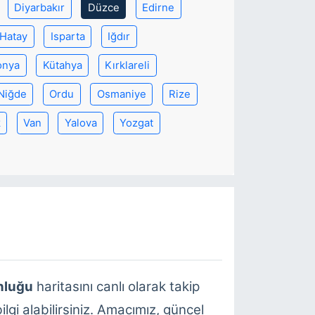
Diyarbakır
Düzce
Edirne
Hatay
Isparta
Iğdır
onya
Kütahya
Kırklareli
Niğde
Ordu
Osmaniye
Rize
k
Van
Yalova
Yozgat
nluğu
haritasını canlı olarak takip
lgi alabilirsiniz. Amacımız, güncel