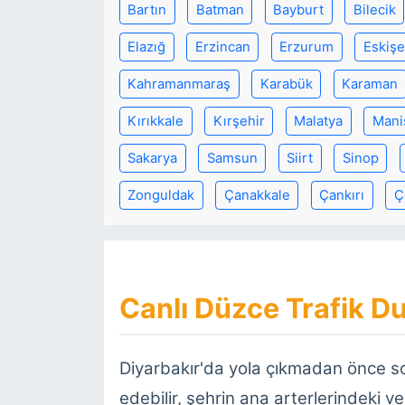
Bartın
Batman
Bayburt
Bilecik
Elazığ
Erzincan
Erzurum
Eskişe
Kahramanmaraş
Karabük
Karaman
Kırıkkale
Kırşehir
Malatya
Mani
Sakarya
Samsun
Siirt
Sinop
Zonguldak
Çanakkale
Çankırı
Ç
Canlı Düzce Trafik Du
Diyarbakır'da yola çıkmadan önce 
edebilir, şehrin ana arterlerindeki ve