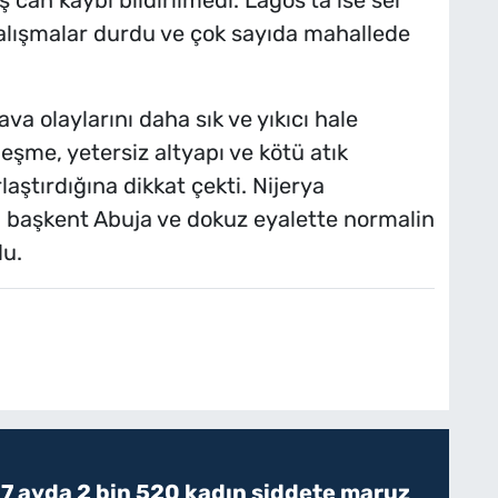
çalışmalar durdu ve çok sayıda mahallede
 hava olaylarını daha sık ve yıkıcı hale
tleşme, yetersiz altyapı ve kötü atık
laştırdığına dikkat çekti. Nijerya
ıl başkent Abuja ve dokuz eyalette normalin
du.
 7 ayda 2 bin 520 kadın şiddete maruz