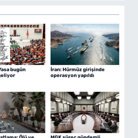
Yasa bugün
İran: Hürmüz girişinde
geliyor
operasyon yapıldı
patlama: Ölü ve
MGK süreç gündemli