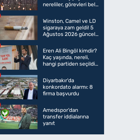
nereliler, görevleri belli
oldu mu?
Winston, Camel ve LD
sigaraya zam geldi! 5
Ağustos 2026 güncel
sigara fiyatları belli
oldu
Eren Ali Bingöl kimdir?
Kaç yaşında, nereli,
hangi partiden seçildi?
Eren Ali Bingöl AK
Parti'ye mi geçecek?
Diyarbakır'da
konkordato alarmı: 8
firma başvurdu
Amedspor’dan
transfer iddialarına
yanıt