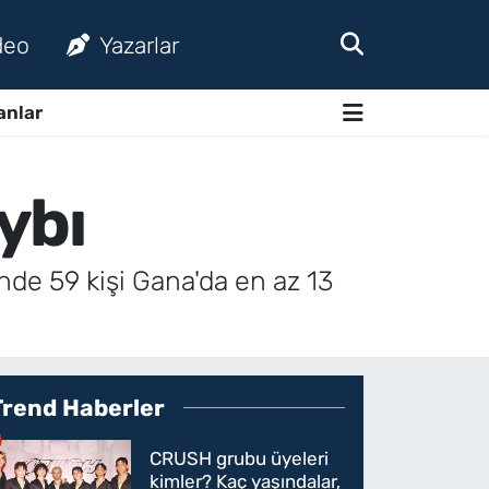
deo
Yazarlar
anlar
ybı
i'nde 59 kişi Gana'da en az 13
Trend Haberler
CRUSH grubu üyeleri
kimler? Kaç yaşındalar,