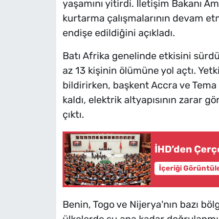
yaşamını yitirdi. İletişim Bakanı A
kurtarma çalışmalarının devam et
endişe edildiğini açıkladı.
Batı Afrika genelinde etkisini sürd
az 13 kişinin ölümüne yol açtı. Yetki
bildirirken, başkent Accra ve Tema k
kaldı, elektrik altyapısının zarar 
çıktı.
İHD’den Çerç
İçeriği Görüntül
Benin, Togo ve Nijerya'nın bazı bö
ülkelerde şu ana kadar doğrulanmış 