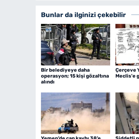
Bunlar da ilginizi çekebilir
Bir belediyeye daha
Çerçeve 
operasyon; 15 kişi gözaltına
Meclis'e 
alındı
Yemen’de can kaybı 38’e
Şiddetli 