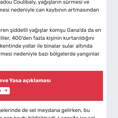
madou Coulibaly, yağışların sürmesi ve
mesi nedeniyle can kaybının artmasından
üren şiddetli yağışlar komşu Gana'da da en
liler, 400'den fazla kişinin kurtarıldığını
entinde yollar ile binalar sular altında
görmesi nedeniyle bazı bölgelerde yangınlar
eve Yasa açıklaması
e
lgelerinde de sel meydana gelirken, bu
can kaybı bildirilmedi. Lagos'ta ise sel