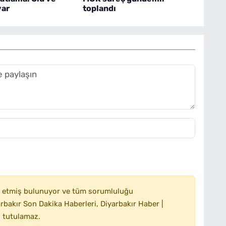
var
toplandı
 etmiş bulunuyor ve tüm sorumluluğu
bakır Son Dakika Haberleri, Diyarbakır Haber |
 tutulamaz.