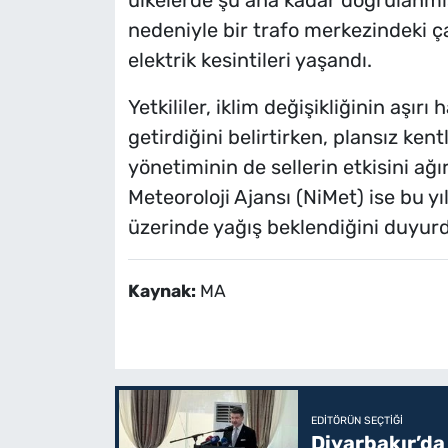
nedeniyle bir trafo merkezindeki 
elektrik kesintileri yaşandı.
Yetkililer, iklim değişikliğinin aşırı
getirdiğini belirtirken, plansız ken
yönetiminin de sellerin etkisini ağır
Meteoroloji Ajansı (NiMet) ise bu y
üzerinde yağış beklendiğini duyur
Kaynak:
MA
EDITÖRÜN SEÇTIĞI
Diyarbakır’da