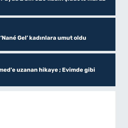
 ‘Nané Gel’ kadınlara umut oldu
ed'e uzanan hikaye ; Evimde gibi