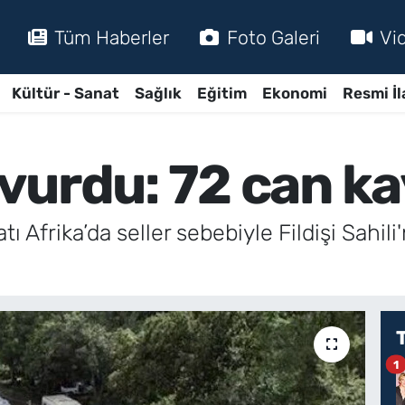
Tüm Haberler
Foto Galeri
Vi
Kültür - Sanat
Sağlık
Eğitim
Ekonomi
Resmi İl
l vurdu: 72 can ka
atı Afrika’da seller sebebiyle Fildişi Sahil
1