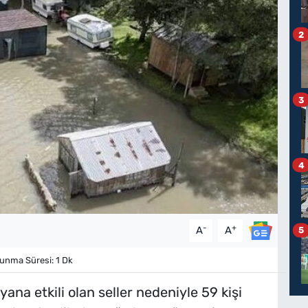
2
3
4
-
+
A
A
5
nma Süresi: 1 Dk
yana etkili olan seller nedeniyle 59 kişi