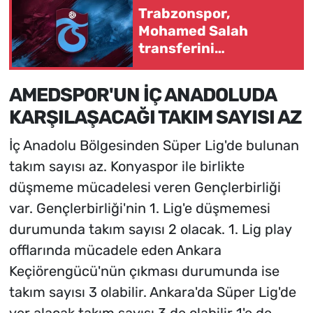
Trabzonspor,
Mohamed Salah
transferini
resmileştirdi
AMEDSPOR'UN İÇ ANADOLUDA
KARŞILAŞACAĞI TAKIM SAYISI AZ
İç Anadolu Bölgesinden Süper Lig'de bulunan
takım sayısı az. Konyaspor ile birlikte
düşmeme mücadelesi veren Gençlerbirliği
var. Gençlerbirliği'nin 1. Lig'e düşmemesi
durumunda takım sayısı 2 olacak. 1. Lig play
offlarında mücadele eden Ankara
Keçiörengücü'nün çıkması durumunda ise
takım sayısı 3 olabilir. Ankara'da Süper Lig'de
yer alacak takım sayısı 3 de olabilir 1'e de