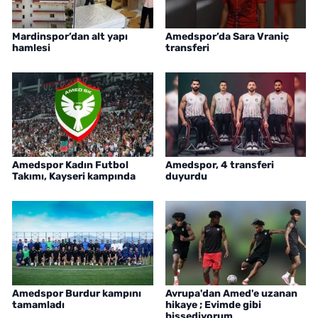
Mardinspor’dan alt yapı
Amedspor’da Sara Vraniç
hamlesi
transferi
Amedspor Kadın Futbol
Amedspor, 4 transferi
Takımı, Kayseri kampında
duyurdu
Amedspor Burdur kampını
Avrupa'dan Amed'e uzanan
tamamladı
hikaye ; Evimde gibi
hissediyorum