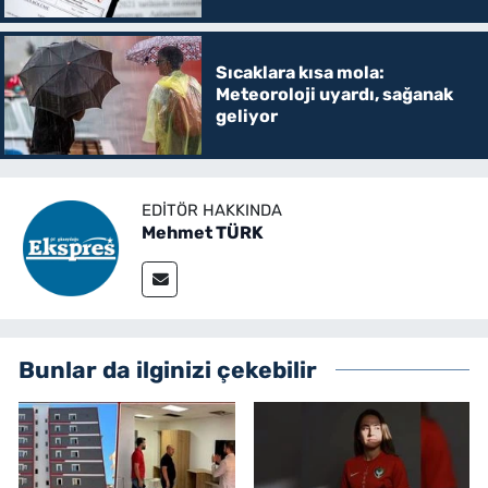
kararlar yayımlandı, öğrenci
affı var mı?
Sıcaklara kısa mola:
Meteoroloji uyardı, sağanak
geliyor
EDITÖR HAKKINDA
Mehmet TÜRK
Bunlar da ilginizi çekebilir