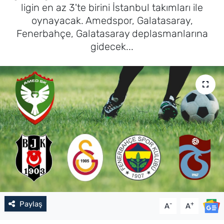
ligin en az 3'te birini İstanbul takımları ile
oynayacak. Amedspor, Galatasaray,
Fenerbahçe, Galatasaray deplasmanlarına
gidecek...
Paylaş
-
+
A
A