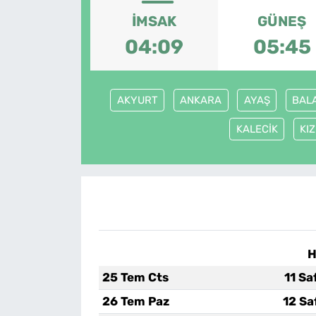
İMSAK
GÜNEŞ
04:09
05:45
AKYURT
ANKARA
AYAŞ
BAL
KALECİK
KI
H
25 Tem Cts
11 Sa
26 Tem Paz
12 Sa