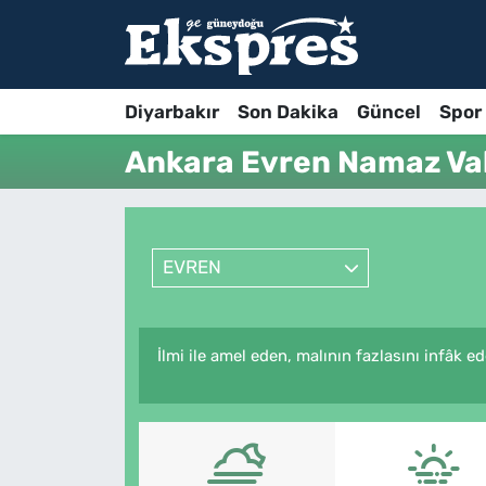
Diyarbakır
Son Dakika
Güncel
Spor
Ankara Evren Namaz Vak
EVREN
İlmi ile amel eden, malının fazlasını infâk 