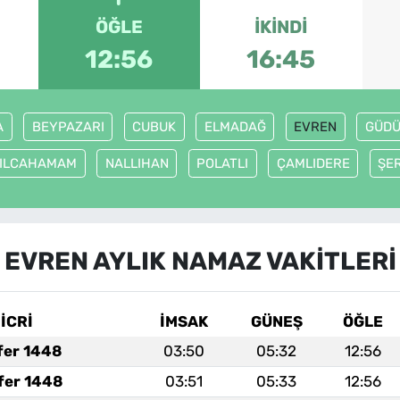
ÖĞLE
İKINDI
12:56
16:45
A
BEYPAZARI
CUBUK
ELMADAĞ
EVREN
GÜDÜ
ZILCAHAMAM
NALLIHAN
POLATLI
ÇAMLIDERE
ŞE
EVREN AYLIK NAMAZ VAKITLERI
İCRİ
İMSAK
GÜNEŞ
ÖĞLE
fer 1448
03:50
05:32
12:56
fer 1448
03:51
05:33
12:56