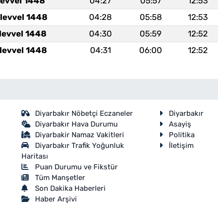
levvel 1448
04:27
05:57
12:53
levvel 1448
04:28
05:58
12:53
levvel 1448
04:30
05:59
12:52
levvel 1448
04:31
06:00
12:52
Diyarbakır Nöbetçi Eczaneler
Diyarbakır
Diyarbakır Hava Durumu
Asayiş
Diyarbakir Namaz Vakitleri
Politika
Diyarbakır Trafik Yoğunluk
İletişim
Haritası
Puan Durumu ve Fikstür
Tüm Manşetler
Son Dakika Haberleri
Haber Arşivi