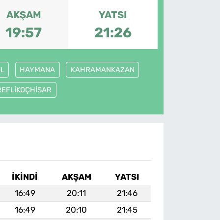
AKŞAM
YATSI
19:57
21:26
L
HAYMANA
KAHRAMANKAZAN
REFLİKOÇHİSAR
İKINDI
AKŞAM
YATSI
16:49
20:11
21:46
16:49
20:10
21:45