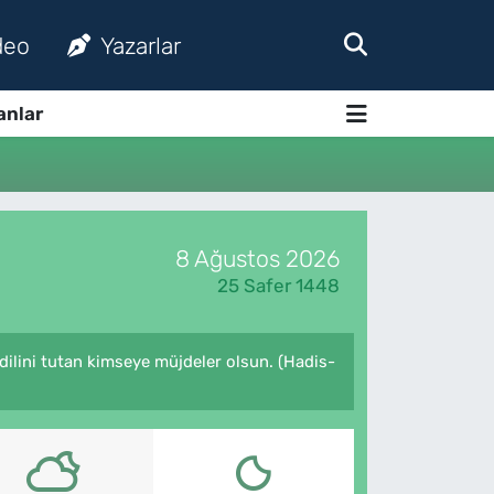
deo
Yazarlar
anlar
8 Ağustos 2026
25 Safer 1448
 dilini tutan kimseye müjdeler olsun. (Hadis-