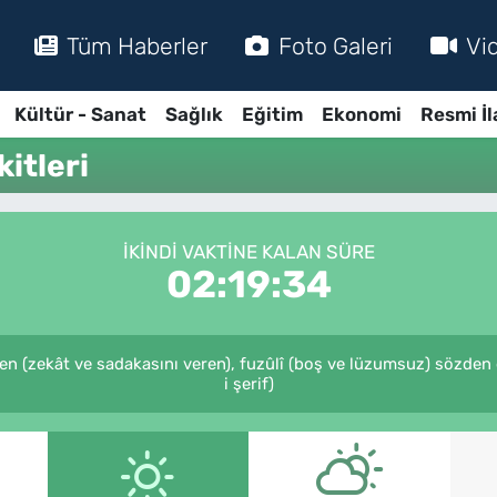
Tüm Haberler
Foto Galeri
Vi
Kültür - Sanat
Sağlık
Eğitim
Ekonomi
Resmi İl
itleri
İKINDI VAKTINE KALAN SÜRE
02:19:34
eden (zekât ve sadakasını veren), fuzûlî (boş ve lüzumsuz) sözden
i şerif)