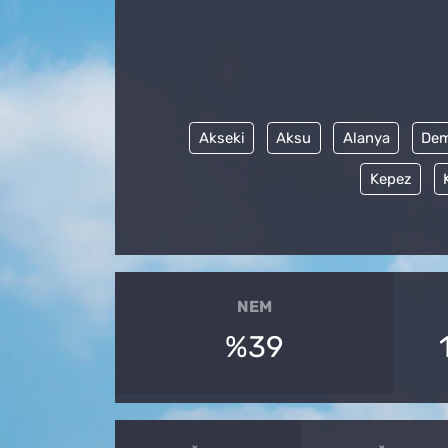
Akseki
Aksu
Alanya
Dem
Kepez
NEM
%39