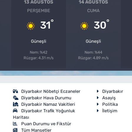
13 AĞUSTOS
14 AĞUSTOS
PERŞEMBE
CUMA
°
°
31
30
Güneşli
Güneşli
Nem: %42
Nem: %44
Rüzgar: 4.31 m/s
Rüzgar: 4.89 m/s
Diyarbakır Nöbetçi Eczaneler
Diyarbakır
Diyarbakır Hava Durumu
Asayiş
Diyarbakir Namaz Vakitleri
Politika
Diyarbakır Trafik Yoğunluk
İletişim
Haritası
Puan Durumu ve Fikstür
Tüm Manşetler