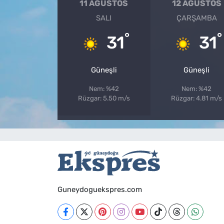
11 AĞUSTOS
12 AĞUSTOS
SALI
ÇARŞAMBA
°
°
31
31
Güneşli
Güneşli
Nem: %42
Nem: %42
Rüzgar: 5.50 m/s
Rüzgar: 4.81 m/s
Guneydoguekspres.com