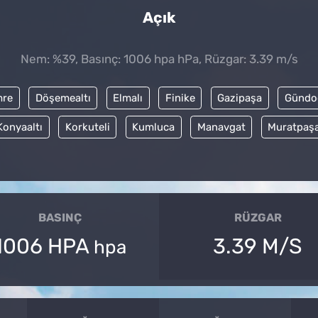
Açık
Nem: %39, Basınç: 1006 hpa hPa, Rüzgar: 3.39 m/s
re
Döşemealtı
Elmalı
Finike
Gazipaşa
Gündo
Konyaaltı
Korkuteli
Kumluca
Manavgat
Muratpaş
BASINÇ
RÜZGAR
1006 HPA
3.39 M/S
hpa