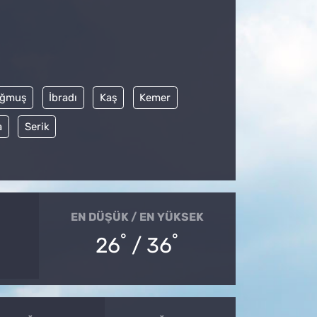
ğmuş
İbradı
Kaş
Kemer
a
Serik
EN DÜŞÜK / EN YÜKSEK
°
°
26
/ 36