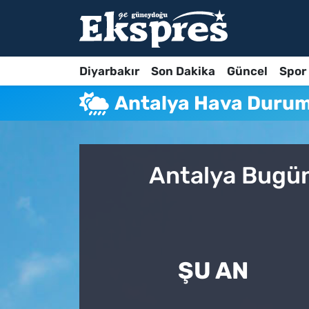
Diyarbakır
Son Dakika
Güncel
Spor
Antalya Hava Duru
Antalya Bugün
ŞU AN