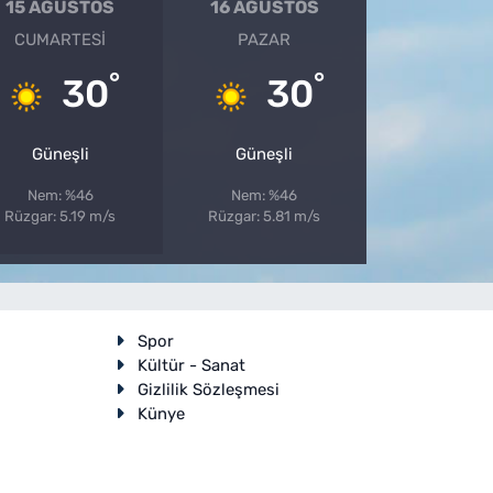
15 AĞUSTOS
16 AĞUSTOS
CUMARTESI
PAZAR
°
°
30
30
Güneşli
Güneşli
Nem: %46
Nem: %46
Rüzgar: 5.19 m/s
Rüzgar: 5.81 m/s
Spor
Kültür - Sanat
Gizlilik Sözleşmesi
Künye