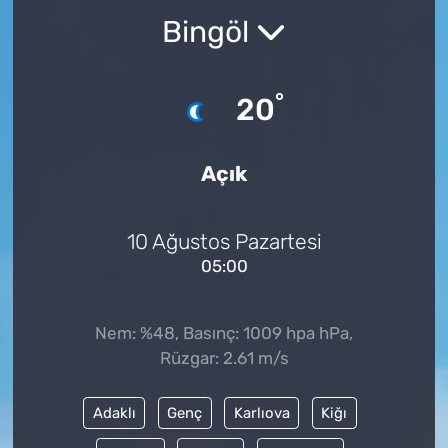
Bingöl
°
20
Açık
10 Ağustos Pazartesi
05:00
Nem: %48, Basınç: 1009 hpa hPa,
Rüzgar: 2.61 m/s
Adaklı
Genç
Karlıova
Kiğı