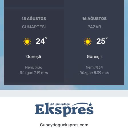
15 AĞUSTOS
16 AĞUSTOS
CUMARTESI
PAZAR
°
°
24
25
Güneşli
Güneşli
Nem: %36
Nem: %34
Rüzgar: 7.19 m/s
Rüzgar: 8.39 m/s
Guneydoguekspres.com