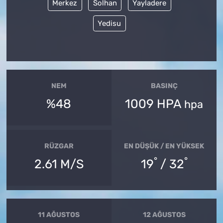
Merkez
Solhan
Yayladere
Yedisu
NEM
BASINÇ
%48
1009 HPA
hpa
RÜZGAR
EN DÜŞÜK / EN YÜKSEK
°
°
2.61 M/S
19
/ 32
11 AĞUSTOS
12 AĞUSTOS