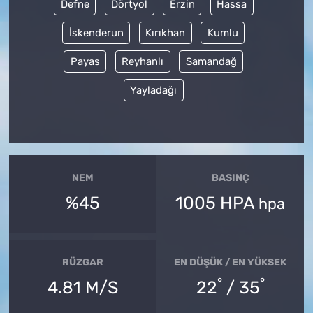
Defne
Dörtyol
Erzin
Hassa
İskenderun
Kırıkhan
Kumlu
Payas
Reyhanlı
Samandağ
Yayladağı
NEM
BASINÇ
%45
1005 HPA
hpa
RÜZGAR
EN DÜŞÜK / EN YÜKSEK
°
°
4.81 M/S
22
/ 35