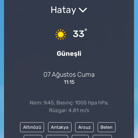
Hatay
°
33
Güneşli
07 Ağustos Cuma
11:15
Nem: %45, Basınç: 1005 hpa hPa,
Rüzgar: 4.81 m/s
Altınözü
Antakya
Arsuz
Belen