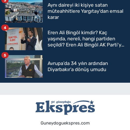
Aynı daireyi iki kişiye satan
müteahhitlere Yargıtay'dan emsal
karar
4
Eren Ali Bingöl kimdir? Kaç
yaşında, nereli, hangi partiden
seçildi? Eren Ali Bingöl AK Parti'ye
mi geçecek?
5
Avrupa’da 34 yılın ardından
Diyarbakır’a dönüş umudu
Guneydoguekspres.com