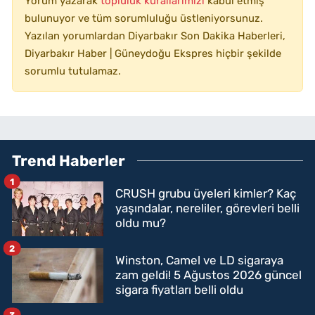
Yorum yazarak
topluluk kurallarımızı
kabul etmiş
bulunuyor ve tüm sorumluluğu üstleniyorsunuz.
Yazılan yorumlardan Diyarbakır Son Dakika Haberleri,
Diyarbakır Haber | Güneydoğu Ekspres hiçbir şekilde
sorumlu tutulamaz.
Trend Haberler
1
CRUSH grubu üyeleri kimler? Kaç
yaşındalar, nereliler, görevleri belli
oldu mu?
2
Winston, Camel ve LD sigaraya
zam geldi! 5 Ağustos 2026 güncel
sigara fiyatları belli oldu
3