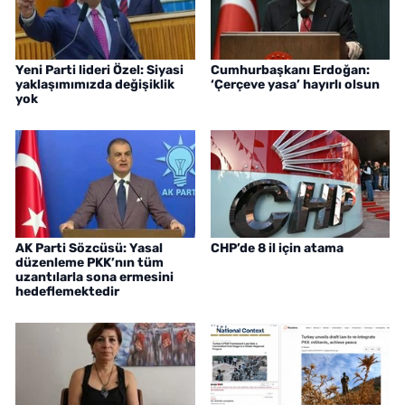
Yeni Parti lideri Özel: Siyasi
Cumhurbaşkanı Erdoğan:
yaklaşımımızda değişiklik
‘Çerçeve yasa’ hayırlı olsun
yok
AK Parti Sözcüsü: Yasal
CHP’de 8 il için atama
düzenleme PKK’nın tüm
uzantılarla sona ermesini
hedeflemektedir