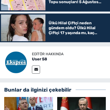
Topu sonuçları! 5 Ağustos
Şans topu sorgulama
Ülkü Hilal Çiftçi neden
gündem oldu? Ülkü Hilal
Çiftçi 17 yaşında mı, kaç
yaşında?
EDITÖR HAKKINDA
User 58
Bunlar da ilginizi çekebilir