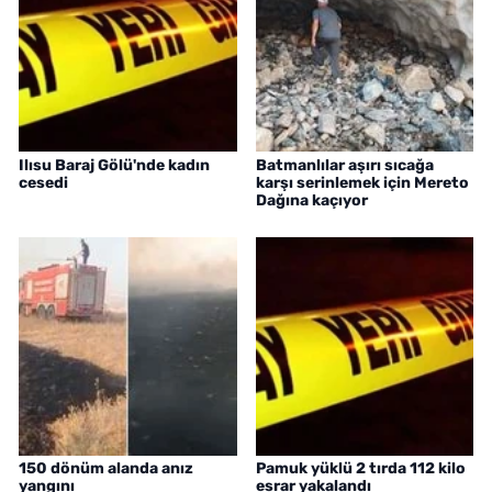
Ilısu Baraj Gölü'nde kadın
Batmanlılar aşırı sıcağa
cesedi
karşı serinlemek için Mereto
Dağına kaçıyor
150 dönüm alanda anız
Pamuk yüklü 2 tırda 112 kilo
yangını
esrar yakalandı