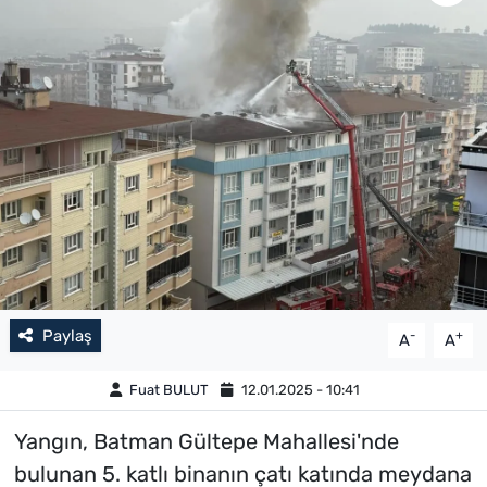
Paylaş
-
+
A
A
Fuat BULUT
12.01.2025 - 10:41
Yangın, Batman Gültepe Mahallesi'nde
bulunan 5. katlı binanın çatı katında meydana