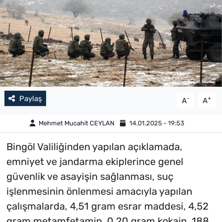
Paylaş
-
+
A
A
Mehmet Mucahit CEYLAN
14.01.2025 - 19:53
Bingöl Valiliğinden yapılan açıklamada,
emniyet ve jandarma ekiplerince genel
güvenlik ve asayişin sağlanması, suç
işlenmesinin önlenmesi amacıyla yapılan
çalışmalarda, 4,51 gram esrar maddesi, 4,52
gram metamfetamin, 0,20 gram kokain, 188