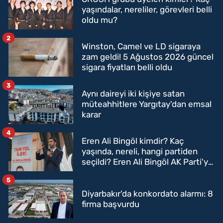
yaşındalar, nereliler, görevleri belli
oldu mu?
2
Winston, Camel ve LD sigaraya
zam geldi! 5 Ağustos 2026 güncel
sigara fiyatları belli oldu
3
Aynı daireyi iki kişiye satan
müteahhitlere Yargıtay'dan emsal
karar
4
Eren Ali Bingöl kimdir? Kaç
yaşında, nereli, hangi partiden
seçildi? Eren Ali Bingöl AK Parti'ye
mi geçecek?
5
Diyarbakır'da konkordato alarmı: 8
firma başvurdu