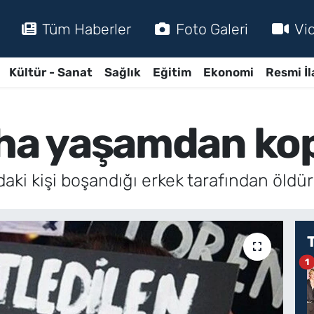
Tüm Haberler
Foto Galeri
Vi
Kültür - Sanat
Sağlık
Eğitim
Ekonomi
Resmi İl
aha yaşamdan kop
daki kişi boşandığı erkek tarafından öldü
1