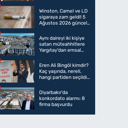
oldu mu?
Winston, Camel ve LD
sigaraya zam geldi! 5
Ağustos 2026 güncel
sigara fiyatları belli
oldu
Aynı daireyi iki kişiye
satan müteahhitlere
Yargıtay'dan emsal
karar
Eren Ali Bingöl kimdir?
Kaç yaşında, nereli,
hangi partiden seçildi?
Eren Ali Bingöl AK
Parti'ye mi geçecek?
Diyarbakır'da
konkordato alarmı: 8
firma başvurdu