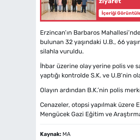
ziyaret
İçeriği Görüntül
Erzincan’ın Barbaros Mahallesi’nde
bulunan 32 yaşındaki U.B., 66 yaşın
silahla vuruldu.
İhbar üzerine olay yerine polis ve sa
yaptığı kontrolde S.K. ve U.B’nin ol
Olayın ardından B.K.’nin polis merk
Cenazeler, otopsi yapılmak üzere Er
Mengücek Gazi Eğitim ve Araştırma
Kaynak:
MA