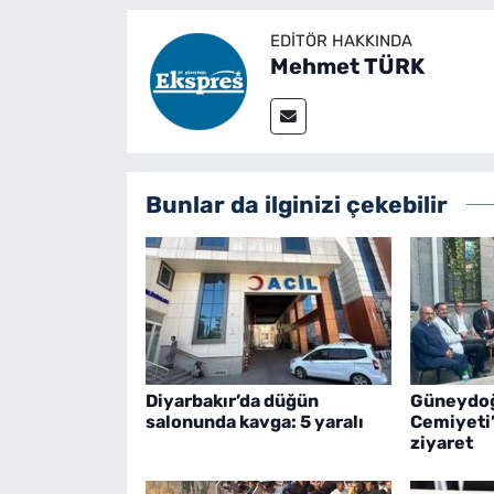
EDITÖR HAKKINDA
Mehmet TÜRK
Bunlar da ilginizi çekebilir
Diyarbakır’da düğün
Güneydoğ
salonunda kavga: 5 yaralı
Cemiyeti
ziyaret