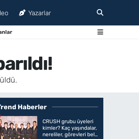
deo
Yazarlar
anlar
arıldı!
rüldü.
Trend Haberler
CRUSH grubu üyeleri
kimler? Kaç yaşındalar,
nereliler, görevleri belli