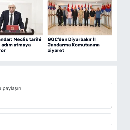
ndar: Meclis tarihi
GGC’den Diyarbakır İl
i adım atmaya
Jandarma Komutanına
yor
ziyaret