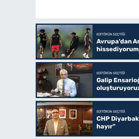
EDITÖRÜN SEÇTIĞI
Avrupa'dan Am
hissediyorum
EDITÖRÜN SEÇTIĞI
Galip Ensario
oluşturuyoru
EDITÖRÜN SEÇTIĞI
CHP Diyarbakı
hayır"