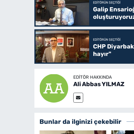
EDITÖRÜN SEÇTIĞI
Galip Ensario
oluşturuyoru
EDITÖRÜN SEÇTIĞI
CHP Diyarbakı
hayır"
EDITÖR HAKKINDA
Ali Abbas YILMAZ
Bunlar da ilginizi çekebilir