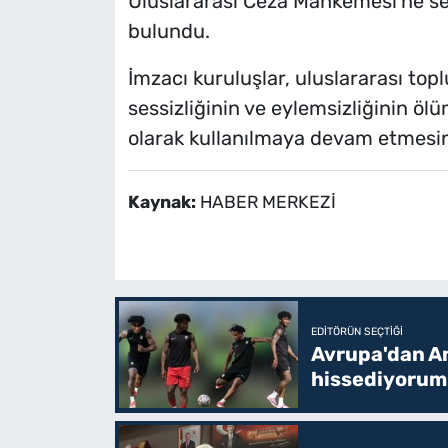
Uluslararası Ceza Mahkemesi'ne se
bulundu.
İmzacı kuruluşlar, uluslararası to
sessizliğinin ve eylemsizliğinin ölü
olarak kullanılmaya devam etmesini
Kaynak:
HABER MERKEZİ
EDITÖRÜN SEÇTIĞI
Avrupa'dan Am
hissediyorum