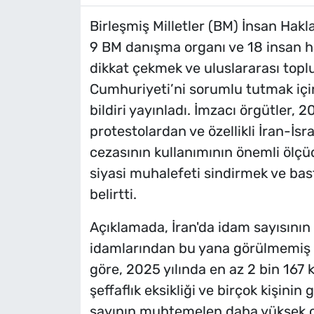
Birleşmiş Milletler (BM) İnsan Hakla
9 BM danışma organı ve 18 insan hak
dikkat çekmek ve uluslararası top
Cumhuriyeti’ni sorumlu tutmak için
bildiri yayınladı. İmzacı örgütler, 
protestolardan ve özellikli İran-İsr
cezasının kullanımının önemli ölçü
siyasi muhalefeti sindirmek ve bastı
belirtti.
Açıklamada, İran'da idam sayısının
idamlarından bu yana görülmemiş bir
göre, 2025 yılında en az 2 bin 167 ki
şeffaflık eksikliği ve birçok kişini
sayının muhtemelen daha yüksek ol