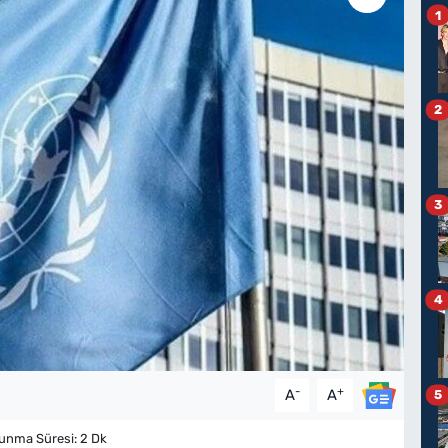
1
2
3
4
-
+
A
A
5
nma Süresi: 2 Dk