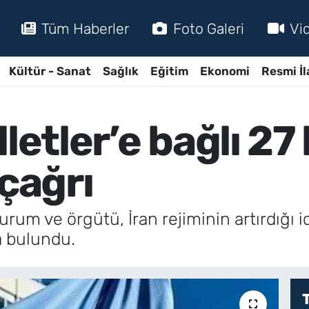
Tüm Haberler
Foto Galeri
Vi
Kültür - Sanat
Sağlık
Eğitim
Ekonomi
Resmi İl
lletler’e bağlı 
 çağrı
 kurum ve örgütü, İran rejiminin artırdığ
a bulundu.