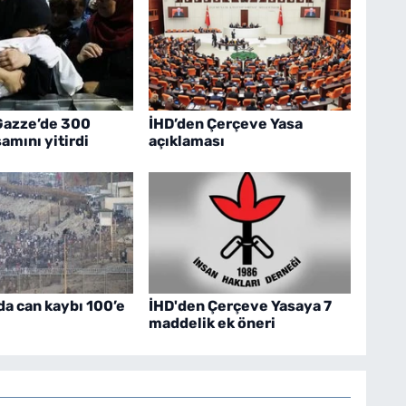
Gazze’de 300
İHD’den Çerçeve Yasa
amını yitirdi
açıklaması
da can kaybı 100’e
İHD'den Çerçeve Yasaya 7
maddelik ek öneri