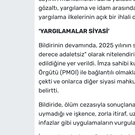
gözaltı, yargılama ve idam arasında
yargılama ilkelerinin açık bir ihlali 
‘YARGILAMALAR SİYASİ’
Bildirinin devamında, 2025 yılının 
derece adaletsiz" olarak nitelendir
edildiğine yer verildi. İmza sahibi 
Örgütü (PMOI) ile bağlantılı olma
çekti ve onlarca diğer siyasi mah
belirtti.
Bildiride, ölüm cezasıyla sonuçlana
uymadığı ve işkence, zorla itiraf, 
infazlar gibi uygulamaların vurgula