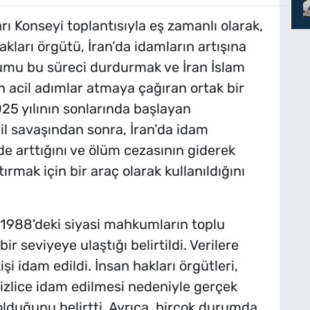
rı Konseyi toplantısıyla eş zamanlı olarak,
ları örgütü, İran’da idamların artışına
lumu bu süreci durdurmak ve İran İslam
 acil adımlar atmaya çağıran ortak bir
2025 yılının sonlarında başlayan
ail savaşından sonra, İran’da idam
de arttığını ve ölüm cezasının giderek
rmak için bir araç olarak kullanıldığını
 1988'deki siyasi mahkumların toplu
 seviyeye ulaştığı belirtildi. Verilere
şi idam edildi. İnsan hakları örgütleri,
n gizlice idam edilmesi nedeniyle gerçek
duğunu belirtti. Ayrıca, birçok durumda