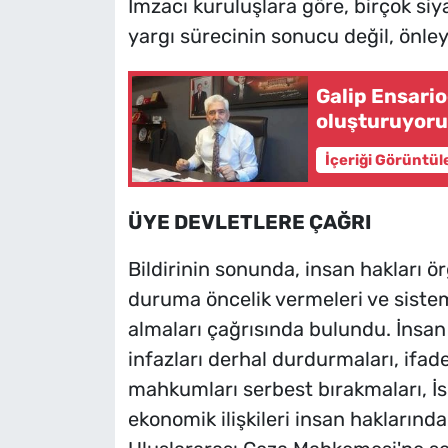
İmzacı kuruluşlara göre, birçok siy
yargı sürecinin sonucu değil, önley
Galip Ensario
oluşturuyor
İçeriği Görüntül
ÜYE DEVLETLERE ÇAĞRI
Bildirinin sonunda, insan hakları ör
duruma öncelik vermeleri ve sistem
almaları çağrısında bulundu. İnsan
infazları derhal durdurmaları, ifad
mahkumları serbest bırakmaları, İs
ekonomik ilişkileri insan haklarında