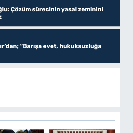
ğlu: Çözüm sürecinin yasal zeminini
z
r’dan; “Barışa evet, hukuksuzluğa