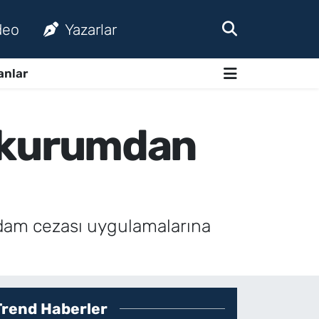
deo
Yazarlar
anlar
27 kurumdan
ı idam cezası uygulamalarına
Trend Haberler