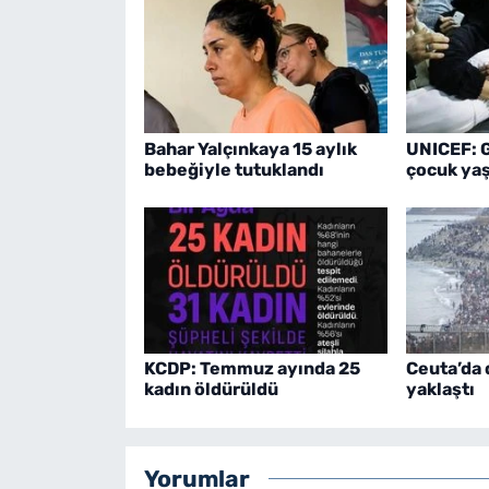
Bahar Yalçınkaya 15 aylık
UNICEF: 
bebeğiyle tutuklandı
çocuk yaş
KCDP: Temmuz ayında 25
Ceuta’da 
kadın öldürüldü
yaklaştı
Yorumlar