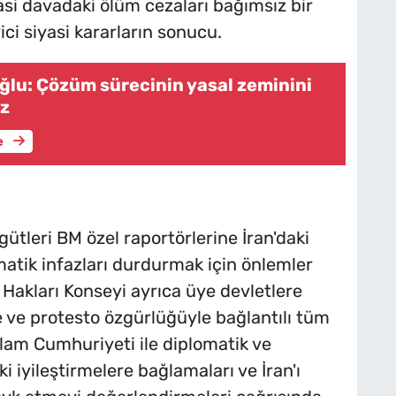
asi davadaki ölüm cezaları bağımsız bir
ici siyasi kararların sonucu.
ğlu: Çözüm sürecinin yasal zeminini
uz
e
gütleri BM özel raportörlerine İran'daki
atik infazları durdurmak için önlemler
 Hakları Konseyi ayrıca üye devletlere
e ve protesto özgürlüğüyle bağlantılı tüm
lam Cumhuriyeti ile diplomatik ve
ki iyileştirmelere bağlamaları ve İran'ı