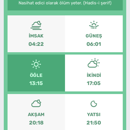
Nasihat edici olarak ölüm yeter. (Hadis-i şerif)
İMSAK
GÜNEŞ
04:22
06:01
ÖĞLE
İKINDI
13:15
17:05
AKŞAM
YATSI
20:18
21:50