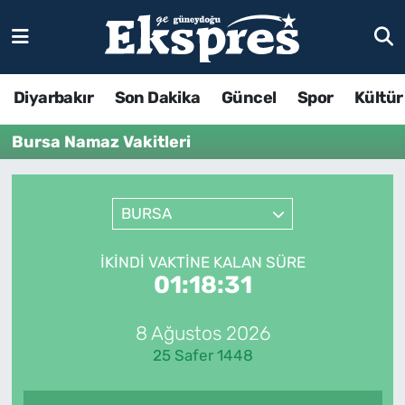
Diyarbakır
Son Dakika
Güncel
Spor
Kültür
Bursa Namaz Vakitleri
BURSA
İKINDI VAKTINE KALAN SÜRE
01:18:31
8 Ağustos 2026
25 Safer 1448