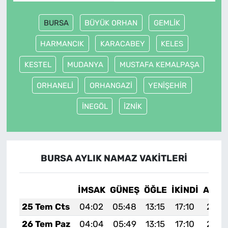
BURSA
BÜYÜK ORHAN
GEMLİK
HARMANCIK
KARACABEY
KELES
KESTEL
MUDANYA
MUSTAFA KEMALPAŞA
ORHANELİ
ORHANGAZİ
YENİŞEHİR
İNEGÖL
İZNİK
BURSA AYLIK NAMAZ VAKITLERI
İMSAK
GÜNEŞ
ÖĞLE
İKINDI
AKŞA
25 Tem Cts
04:02
05:48
13:15
17:10
20:3
26 Tem Paz
04:04
05:49
13:15
17:10
20:3