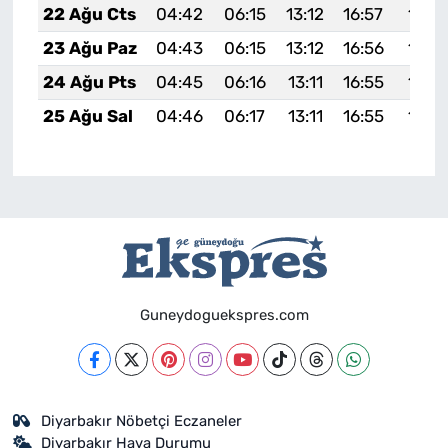
22 Ağu Cts
04:42
06:15
13:12
16:57
19:5
23 Ağu Paz
04:43
06:15
13:12
16:56
19:5
24 Ağu Pts
04:45
06:16
13:11
16:55
19:5
25 Ağu Sal
04:46
06:17
13:11
16:55
19:5
Guneydoguekspres.com
Diyarbakır Nöbetçi Eczaneler
Diyarbakır Hava Durumu