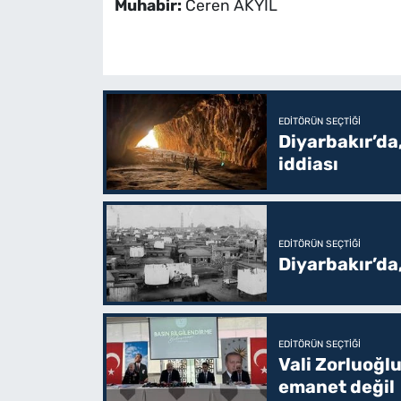
Muhabir:
Ceren AKYIL
EDITÖRÜN SEÇTIĞI
Diyarbakır’da,
iddiası
EDITÖRÜN SEÇTIĞI
Diyarbakır’da
EDITÖRÜN SEÇTIĞI
Vali Zorluoğlu
emanet değil