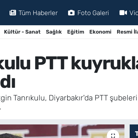
Tüm Haberler
Foto Galeri
Vi
Kültür - Sanat
Sağlık
Eğitim
Ekonomi
Resmi İl
kulu PTT kuyrukl
dı
ezgin Tanrıkulu, Diyarbakır'da PTT şubel
.