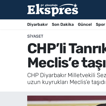
Diyarbakır
Son Dakika
Güncel
Spor
SIYASET
CHP’li Tanrı
Meclis’e taşı
CHP Diyarbakır Milletvekili S
uzun kuyrukları Meclis’e taşıdı