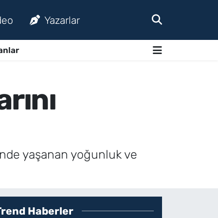
deo
Yazarlar
anlar
arını
erinde yaşanan yoğunluk ve
Trend Haberler