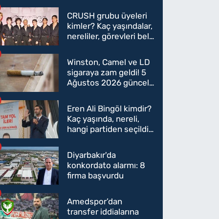
CRUSH grubu üyeleri
kimler? Kaç yaşındalar,
nereliler, görevleri belli
oldu mu?
Winston, Camel ve LD
sigaraya zam geldi! 5
Ağustos 2026 güncel
sigara fiyatları belli
oldu
Eren Ali Bingöl kimdir?
Kaç yaşında, nereli,
hangi partiden seçildi?
Eren Ali Bingöl AK
Parti'ye mi geçecek?
Diyarbakır'da
konkordato alarmı: 8
firma başvurdu
Amedspor’dan
transfer iddialarına