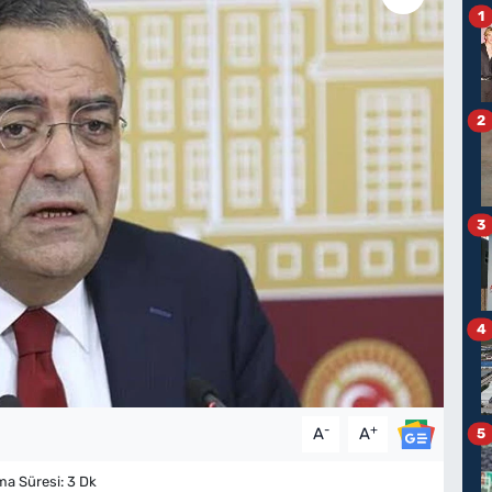
1
2
3
4
-
+
A
A
5
 Süresi: 3 Dk