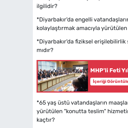
ilgilidir?
*Diyarbakır'da engelli vatandaşları
kolaylaştırmak amacıyla yürütülen 
*Diyarbakır'da fiziksel erişilebilir
mıdır?
MHP'li Feti Y
İçeriği Görüntül
*65 yaş üstü vatandaşların maaşlar
yürütülen "konutta teslim" hizmetin
kaçtır?